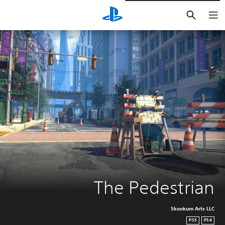
بحث
The Pedestrian
Skookum Arts LLC
PS5
PS4