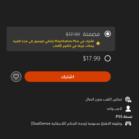
مضمنة
$17.99
مخصوم من السعر الأصلي البالغ $17.99‏
اشترك في PlayStation Plus إضافي للوصول إلى هذه اللعبة
ومئات غيرها في كتالوج الألعاب
$17.99
اشترك
تمكين اللعب بدون اتصال
لاعب واحد
نسخة PS5‏
وظيفة الاهتزاز مدعومة (وحدة التحكم اللاسلكية DualSense‏)