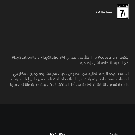
عنف غير حاد
يتضمن The Pedestrian كلاً من إصداري PlayStation®4 و PlayStation®5
من اللعبة. لا حاجة لشراء إضافية.
استمتع بهذه الرحلة الخالية من النصوص ، حيث تتم مشاركة جميع الأفكار في
أيقونات وسيتم اختبار قدراتك على الملاحظة. أنت تلعب من خلال إعادة ترتيب
وإعادة توصيل اللافتات العامة من أجل استكشاف كل بيئة جذابة والتقدم فيها.
المنصة:
PS4, PS5