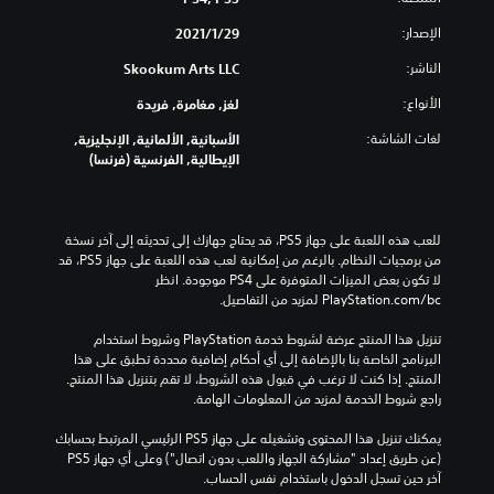
الإصدار:
29‏/1‏/2021
الناشر:
Skookum Arts LLC
الأنواع:
لغز, مغامرة, فريدة
لغات الشاشة:
الأسبانية, الألمانية, الإنجليزية,
الإيطالية, الفرنسية (فرنسا)
للعب هذه اللعبة على جهاز PS5، قد يحتاج جهازك إلى تحديثه إلى آخر نسخة 
من برمجيات النظام. بالرغم من إمكانية لعب هذه اللعبة على جهاز PS5، قد 
لا تكون بعض الميزات المتوفرة على PS4 موجودة. انظر 
‎PlayStation.com/bc لمزيد من التفاصيل.
تنزيل هذا المنتج عرضة لشروط خدمة‫ PlayStation وشروط استخدام 
البرنامج الخاصة بنا بالإضافة إلى أي أحكام إضافية محددة تطبق على هذا 
المنتج. إذا كنت لا ترغب في قبول هذه الشروط، لا تقم بتنزيل هذا المنتج. 
راجع شروط الخدمة لمزيد من المعلومات الهامة.
يمكنك تنزيل هذا المحتوى وتشغيله على جهاز PS5 الرئيسي المرتبط بحسابك 
(عن طريق إعداد "مشاركة الجهاز واللعب بدون اتصال") وعلى أي جهاز PS5 
آخر حين تسجل الدخول باستخدام نفس الحساب.