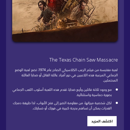
The Texas Chain Saw Massacre
لعبة مقتبسة من فيلم الرعب الكلاسيكي الصادر عام 1974، تضع لعبة الوضع
الجماعي المرعبة هذه اللاعبين في دور أفراد عائلة القاتل أو ضحايا العائلة
المحتملين.
مع وجود ثلاثة قاتلين وأربع ضحايا، تقدم هذه اللعبة أسلوب اللعب الجماعي
بصورة حماسية واستثنائية.
لكل شخصية ميزاتها، من مقاومة الضرر إلى فتح الأبواب، لذا طريقة دمجك
القدرات يمكن أن تساهم بدرجة كبيرة في فوزك أو خسارتك.
اكتشف المزيد