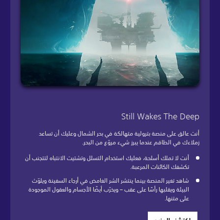
Still Wakes The Deep
أنت عالق على منصة بترولية متهالكة في بحر الشمال وعليك أن تساعد
زملاءك في الطاقم عندما يبرز شيء مروّع من البحر.
أنت لا تملك أسلحة، فعليك استخدام التسلل وتشتيت الانتباه لتتجنب أن
تكشفك الكائنات المرعبة.
شاهد تغير المنصة بينما ينتشر الشر الغامض في أرجاء السفينة ويلوّث
البيئة ويقلبها رأسًا على عقب – ويخرّب أيضًا الأجسام والعقول الموجودة
على متنها.