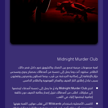
Midnight Murder Club
لعبة مجموعات مرعبة تجمع بين الضحك والتشويق تدور داخل قصر حالك
الظلام. ستتزود أنت وما يصل إلى خمسة من أصدقائك بمصباح يدوي ومسدس
دوّار بالإضافة إلى إمكانية الدردشة عن قُرب، بينما تتسللون وتصرخون وتتعثرون
بسبب تبادل إطلاق النار العنيف والفخاخ الفوضوية والظلام الدامس.
اشترِ Midnight Murder Club وادعُ ما يصل إلى خمسة أصدقاء لينضموا
إلى مبارياتك. اطلب من أصدقائك تنزيل إصدار بطاقة الضيف دون تكلفة
إضافية لينضموا إليك في اللعب.
اكتسب الأفضلية باستخدام Wildcards التي تقلب موازين اللعبة بقوتها
وتغير مجرى أي مباراة. أضف لمسات غير متوقعة وطابعًا شخصيًا لمبارياتك