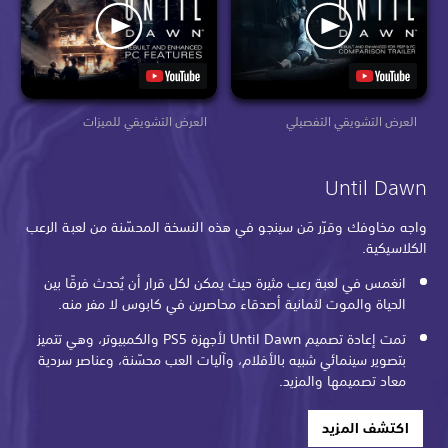
العرض التشويقي التفصيلي
العرض التشويقي للميزات
Until Dawn
واجه مخاوفك وقرّر مَن سينجو في هذه النسخة المحسّنة من لعبة الرعب
الكلاسيكية.
انغمس في لعبة رعب مثيرة حيث يمكن لكل قرار أن يُحدث فرقًا بين
الحياة والموت لثمانية أصدقاء محاصرين في كابوس لا مفر منه.
تمت إعادة تصميم Until Dawn لأجهزة PS5 والكمبيوتر، وهي تتميز
بتصوير سينمائي شبيه بالأفلام، وآليات العب محسّنة، وعناصر سردية
معاد تصميمها والمزيد.
اكتشف المزيد