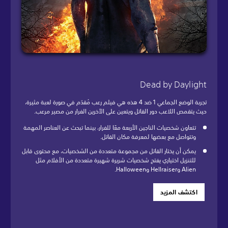
Dead by Daylight
تجربة الوضع الجماعي 1 ضد 4 هذه هي فيلم رعب مُقدَم في صورة لعبة مثيرة،
حيث يتقمص اللاعب دور القاتل ويتعين على الآخرين الفرار من مصير مرعب.
تتعاون شخصيات الناجين الأربعة معًا للفرار، بينما تبحث عن العناصر المهمة
وتتواصل مع بعضها لمعرفة مكان القاتل.
يمكن أن يختار القاتل من مجموعة متعددة من الشخصيات، مع محتوى قابل
للتنزيل اختياري يفتح شخصيات شريرة شهيرة متعددة من الأفلام مثل
Alien وHellraiser وHalloween.
اكتشف المزيد