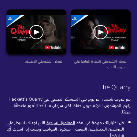
العرض التشويقي للنظرة العامة على
العرض التشويقي للإطلاق
أسلوب اللعب
The Quarry
مع غروب شمس آخر يوم في المعسكر الصيفي في Hackett’s Quarry،
يقيم المرشدون الاجتماعيون حفلة. لكن سرعان ما تأخذ الأمور منعطفًا
مرعبًا.
كل اختياراتك مهمة في هذه
المغامرة السردية
التي تجعلك تسيطر على
المرشدين الاجتماعيين التسعة – ستكون العواقب وخيمة إذا اتخذت أي
قرار خطأ.