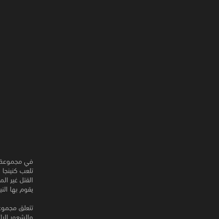
في مجموعة أل
تلعب كنينجا 
القتل غير ال
يقوم بها النين
تتعلق مجموعة N++‎ بالفيزياء السلسة، والتحكم الرشيق في السرعة، والقصو
والشعور الرا