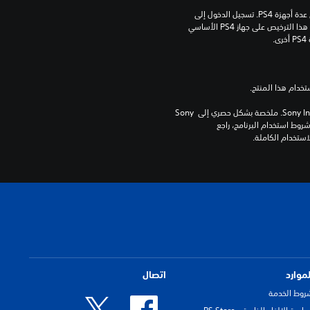
مبلغ يدفع مرة واحدة مقابل ترخيص للتنزيل على عدة أجهزة PS4. تسجيل الدخول إلى 
PlayStation Network غير مطلوب لاستخدام هذا الترخيص على جهاز PS4 الأساسي 
.
برامج مكتبة ©Sony Interactive Entertainment Inc. ملخصة بشكل حصري إلى Sony 
Interactive Entertainment Europe. تطبق شروط استخدام البرنامج، راجع 
لموارد
اتصال
روط الخدمة