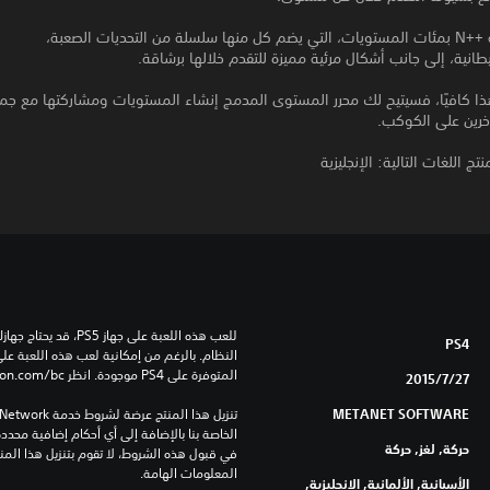
لصعبة،
طانية، إلى جانب أشكال مرئية مميزة للتقدم خلالها برشاقة.
ذا كافيًا، فسيتيح لك محرر المستوى المدمج إنشاء المستويات ومشاركتها مع جم
خرين على الكوكب.
تج اللغات التالية: الإنجليزية
PS4
المتوفرة على PS4 موجودة. انظر ‎PlayStation.com/bc لمزيد من التفاصيل.
27‏/7‏/2015
METANET SOFTWARE
حركة, لغز, حركة
المعلومات الهامة.
الأسبانية, الألمانية, الإنجليزية,