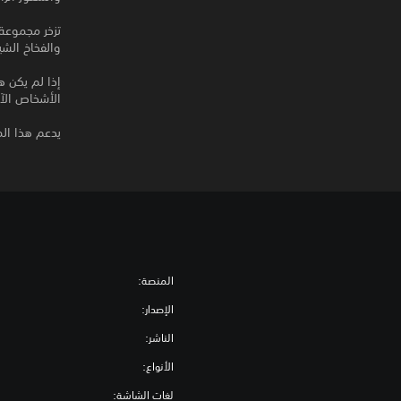
تزخر مجموعة N++‎ بمئات المستويات، التي يضم كل منها سلسلة من التحديات ا
والفخاخ الشي
إذا لم يكن ه
الأشخاص الآ
يدعم هذا المن
المنصة:
الإصدار:
الناشر:
الأنواع:
لغات الشاشة: