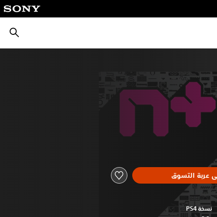
بحث
ى عربة التسوق
نسخة PS4‏