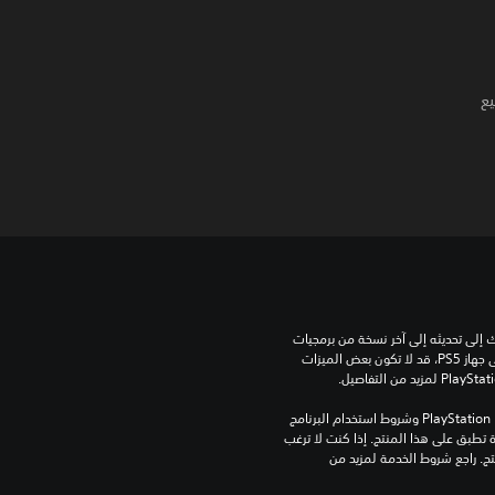
يع
للعب هذه اللعبة على جهاز PS5، قد يحتاج جهازك إلى تحديثه إلى آخر نسخة من برمجيات 
النظام. بالرغم من إمكانية لعب هذه اللعبة على جهاز PS5، قد لا تكون بعض الميزات 
تنزيل هذا المنتج عرضة لشروط خدمة PlayStation Network وشروط استخدام البرنامج 
الخاصة بنا بالإضافة إلى أي أحكام إضافية محددة تطبق على هذا المنتج. إذا كنت لا ترغب 
في قبول هذه الشروط، لا تقوم بتنزيل هذا المنتج. راجع شروط الخدمة لمزيد من 