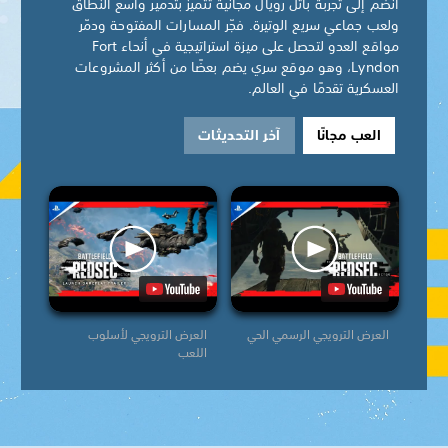
انضم إلى تجربة باتل رويال مجانية تتميز بتدمير واسع النطاق
ولعب جماعي سريع الوتيرة. فجّر المسارات المفتوحة ودمّر
مواقع العدو لتحصل على ميزة استراتيجية في أنحاء Fort
Lyndon، وهو موقع سري يضم بعضًا من أكثر المشروعات
العسكرية تقدمًا في العالم.
العب مجانًا
آخر التحديثات
العرض الترويجي الرسمي الحي
العرض الترويجي لأسلوب
اللعب