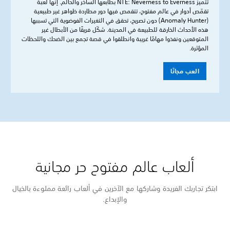
تتميز NTE: Neverness to Everness بطابعها الساخر والحالم. إنها لعبة
تقمّص أدوار في عالم مفتوح، تتقمص فيها دور مطاردة ظواهر غير طبيعية
(Anomaly Hunter) دون تصريح، تحقق في التغيرات الفوضوية التي تسببها
هذه الأحداث الخارقة للطبيعة في المدينة. شكّل فريقًا من الأبطال غير
المتوقعين ونفذوا مهامًا غريبة وانطلقوا في قصة تجمع بين الضحك واللحظات
المؤثرة.
العب مجانًا
ألعاب عالم مفتوح حر مجانية
ابتكر تجاربك الفريدة وشاركها مع الآخرين في ألعاب رائعة مملوءة بالخيال
والإبداع.