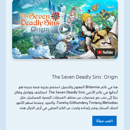
The Seven Deadly Sins: Origin
هنا في عالم Britannia المفتوح والجميل، استمتع بتجربة قصة جديدة تقع
أحداثها في عالم الأنمي The Seven Deadly Sins. استكشف وتواصل وقاتل
جنبًا إلى جنب مع شخصيات من مختلف المسارات الزمنية للمسلسل، مثل
Meliodias وTristan وGilthunder وTioreh، والمزيد. وعندما تستقر الأمور،
اصطد السمك وقم بإعداده وابحث عن الكنز المخفي في أرض الخيال هذه.
العب مجانًا