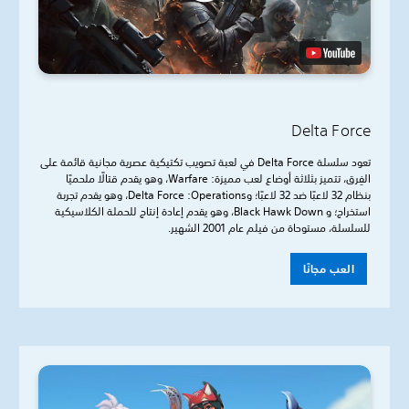
Delta Force
تعود سلسلة Delta Force في لعبة تصويب تكتيكية عصرية مجانية قائمة على
الفِرق، تتميز بثلاثة أوضاع لعب مميزة: Warfare، وهو يقدم قتالًا ملحميًا
بنظام 32 لاعبًا ضد 32 لاعبًا؛ وOperations‏: Delta Force، وهو يقدم تجربة
استخراج؛ و Black Hawk Down، وهو يقدم إعادة إنتاج للحملة الكلاسيكية
للسلسلة، مستوحاة من فيلم عام 2001 الشهير.
العب مجانًا