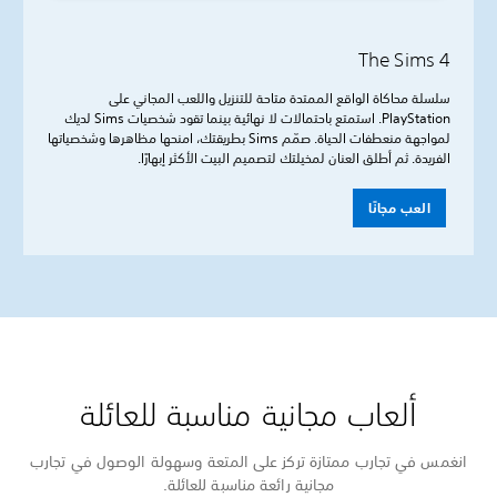
The Sims 4
سلسلة محاكاة الواقع الممتدة متاحة للتنزيل واللعب المجاني على
PlayStation. استمتع باحتمالات لا نهائية بينما تقود شخصيات Sims لديك
لمواجهة منعطفات الحياة. صمّم Sims بطريقتك، امنحها مظاهرها وشخصياتها
الفريدة. ثم أطلق العنان لمخيلتك لتصميم البيت الأكثر إبهارًا.
العب مجانًا
ألعاب مجانية مناسبة للعائلة
انغمس في تجارب ممتازة تركز على المتعة وسهولة الوصول في تجارب
مجانية رائعة مناسبة للعائلة.