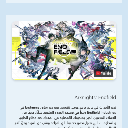
Arknights: Endfield
تدور الأحداث في عالم جامح غريب، تتقمص فيه دور Endministrator في
Endfield Industries وتبدأ في توسعة الحدود البشرية. شكِّل فريقًا من
العملاء المرعبين الذين يمنحونك الأفضلية في المعارك ضد قطاع الطرق
والمخلوقات التي تحاول تدمير حضارتنا. ابنِ القواعد ونقّب عن المواد وحلّ ألغاز
النظام وحافظ على المستقبل من أي كوارث.