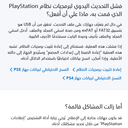
فشل التحديث اليدوي لبرمجيات نظام PlayStation
الذي قمت به، ماذا علي أن أفعل؟
في حال لم يتعرّف جهازك على ملف التحديث، تحقق من أن USB هو
بتنسيق FAT32 أو exFAT ومن صحة اسمَي المجلد والملف. أدخل اسمَي
المجلد والملف بأحرف وحيدة البايت مستخدمًا الأحرف الكبيرة.
إذا فشلت هذه العملية، فستحتاج إلى إعادة تثبيت برمجيات النظام. تشبه
هذه العملية "إعادة الضبط إلى إعدادات المصنع" وستُرجع الجهاز إلى حالته
الأصلية، وإذا أمكن، انسخ بياناتك احتياطيًا باستخدام الدلائل أدناه.
إعادة تثبيت برمجيات النظام
النسخ الاحتياطي لبيانات جهاز PS5
النسخ الاحتياطي لبيانات جهاز PS4
أما زالت المشاكل قائمة؟
قد يكون جهازك بحاجة إلى الإصلاح. يُرجى زيارة أداة التشخيص "إصلاحات
PlayStation" من خلال تحديد مشكلتك أدناه.