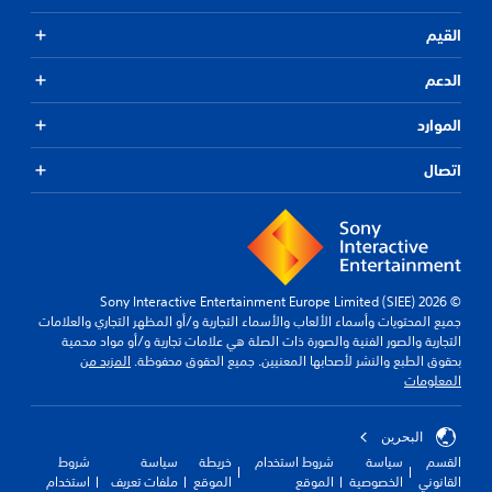
القيم
الدعم
الموارد
اتصال
© 2026 Sony Interactive Entertainment Europe Limited (SIEE)
جميع المحتويات وأسماء الألعاب والأسماء التجارية و/أو المظهر التجاري والعلامات
التجارية والصور الفنية والصورة ذات الصلة هي علامات تجارية و/أو مواد محمية
بحقوق الطبع والنشر لأصحابها المعنيين. جميع الحقوق محفوظة.
المزيد من
المعلومات
البحرين
القسم
سياسة
شروط استخدام
خريطة
سياسة
شروط
القانوني
الخصوصية
الموقع
الموقع
ملفات تعريف
استخدام