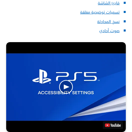
قارئ الشاشة
تسميات توضيحية مغلقة
نسخ المحادثة
صوت أحادي