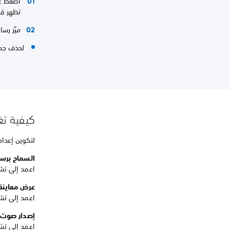
اضغط على زر PS على وحدة التحكم لديك 
تظهر قا
ميِّز رس
لحذف جميع ر
كيفية تغي
لتكوين إعداد
السماح برسائ
اعمد إلى تشغ
عرض معاينة
اعمد إلى تشغ
إصدار صوت
اعمد إلى تش