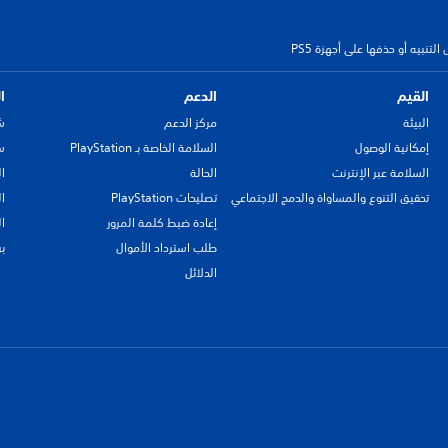
لتنبيه أو حذفها على أجهزة PS5
القيم
الدعم
ا
البيئة
مركز الدعم
ش
إمكانية الوصول
السلامة الخاصة بـ PlayStation
سي
السلامة عبر الإنترنت
الحالة
ا
تحقيق التنوع والمساواة والدمج الاجتماعي
تصليحات PlayStation
ا
إعادة ضبط كلمة المرور
ا
طلب استرداد الأموال
ب
الدلائل