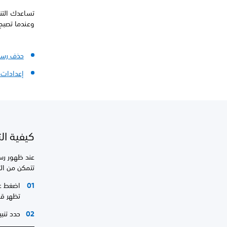
تساعدك التن
وعندما تصبح 
حذف رسائل
إعدادات ا
كيفية الت
تتمكن من الت
اضغط على زر PS على وحدة التحكم الخاصة 
تظهر قا
حدد تنبي