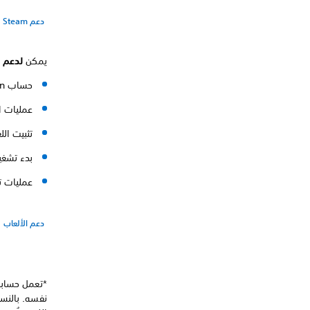
دعم Steam
يمكن
لدعم PlayStation
حساب PlayStation الخاص بك
عمليات ا
تثبيت الل
بدء تشغيل
عمليات تعليق on
دعم الألعاب