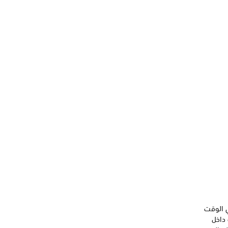
قوبة في الوقت
بر نافذة منبثقة داخل