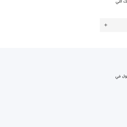
المتعلقة بحساب PlayStation الخاص بك التي
وصول في