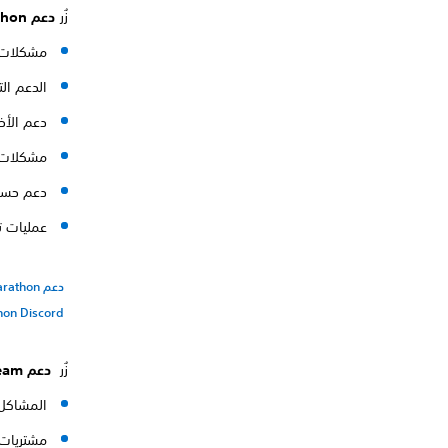
زُر
دعم Marathon
مشكلات 
الدعم ال
دعم الأ
مشكلات 
دعم حسابات 
عمليات تعل
دعم Marathon
hon Discord
زُر
دعم Steam
المشاكل 
مشتريات team