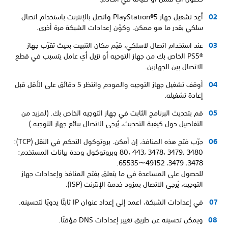
أعِد تشغيل جهاز PlayStation®5 واتصل بالإنترنت باستخدام اتصال
سلكي بقدر ما هو ممكن. وكوّن إعدادات الشبكة مرة أخرى.
عند استخدام اتصال لاسلكي، قيّم مكان التثبيت بحيث تقرّب جهاز
PS5®‎ الخاص بك من جهاز التوجيه أو تزيل أي عامل يتسبب في قطع
الاتصال بين الجهازين.
أوقف تشغيل جهاز التوجيه والمودم وانتظر 5 دقائق على الأقل قبل
إعادة تشغيله.
قم بتحديث البرنامج الثابت في جهاز التوجيه الخاص بك. (لمزيد من
التفاصيل حول كيفية التحديث، يُرجى الاتصال ببائع جهاز التوجيه.)
جرّب فتح هذه المنافذ، إن أمكن. بروتوكول التحكم في النقل (TCP):
80، 443، 3478، 3479، 3480 وبروتوكول وحدة بيانات المستخدم:
3478، 3479، 49152～65535.
للحصول على المساعدة في ما يتعلق بفتح المنافذ وإعدادات جهاز
التوجيه، يُرجى الاتصال بمزود خدمة الإنترنت (ISP).
في إعدادات الشبكة، اعمد إلى إعداد عنوان IP ثابتًا يدويًا لتحسينه.
ويمكن تحسينه عن طريق تغيير إعدادات DNS مؤقتًا.