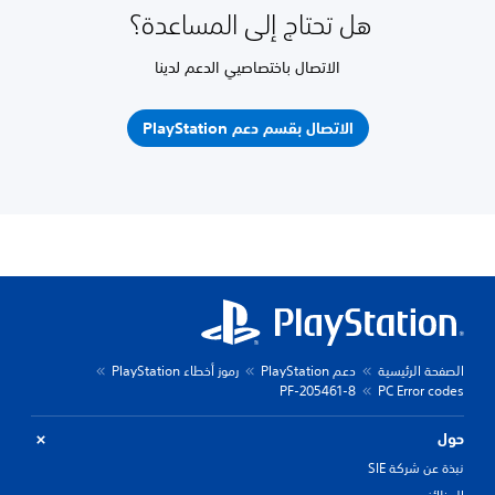
هل تحتاج إلى المساعدة؟
الاتصال باختصاصيي الدعم لدينا
الاتصال بقسم دعم PlayStation
الصفحة الرئيسية
دعم PlayStation
رموز أخطاء PlayStation
PF-205461-8
PC Error codes
حول
نبذة عن شركة SIE