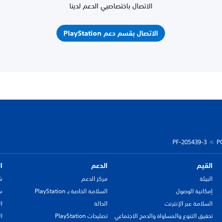
الاتصال باختصاصيي الدعم لدينا
الاتصال بقسم دعم PlayStation
PF-205439-3
P
القيم
الدعم
ا
البيئة
مركز الدعم
ش
إمكانية الوصول
السلامة الخاصة بـ PlayStation
سي
السلامة عبر الإنترنت
الحالة
ا
تحقيق التنوع والمساواة والدمج الاجتماعي
تصليحات PlayStation
ا