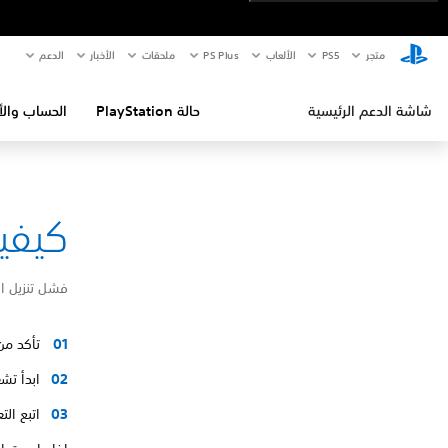
متجر
PS5‏
الألعاب
PS Plus
ملحقات
الأخبار
الدعم
شاشة الدعم الرئيسية
حالة PlayStation
الحساب والأ
كيفية إص
فشل تنزيل ا
تأكد من
ابدأ تشغيل ا
اتبع ال