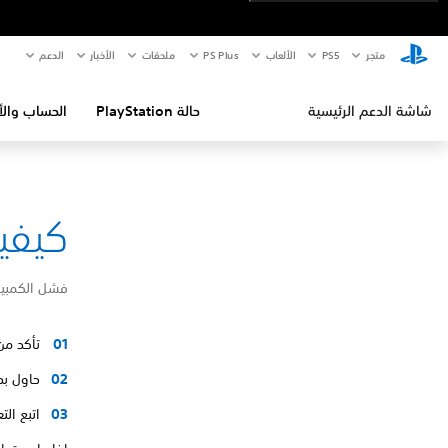
متجر
PS5‏
الألعاب
PS Plus
ملحقات
الأخبار
الدعم
شاشة الدعم الرئيسية
حالة PlayStation
الحساب والأ
كيفية إص
فشل الكمبيو
تأكد من
حاول بدء تشغ
اتبع ال