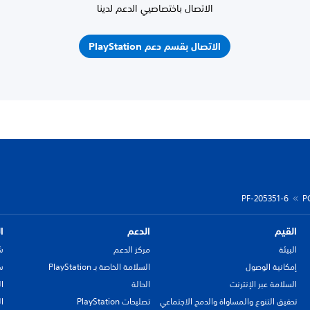
الاتصال باختصاصيي الدعم لدينا
الاتصال بقسم دعم PlayStation
PF-205351-6
P
القيم
الدعم
ا
البيئة
مركز الدعم
ش
إمكانية الوصول
السلامة الخاصة بـ PlayStation
سي
السلامة عبر الإنترنت
الحالة
ا
تحقيق التنوع والمساواة والدمج الاجتماعي
تصليحات PlayStation
ا