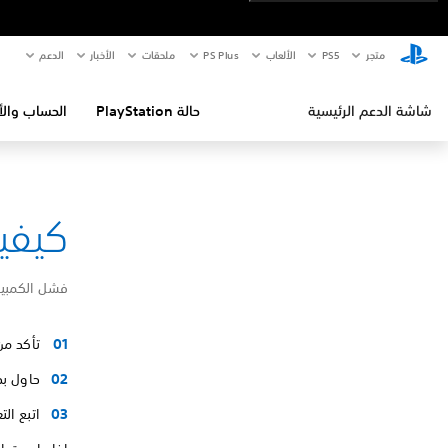
متجر
PS5‏
الألعاب
PS Plus
ملحقات
الأخبار
الدعم
شاشة الدعم الرئيسية
حالة PlayStation
الحساب والأ
كيفية إص
فشل الكمبيو
تأكد من
حاول بدء تش
اتبع ال