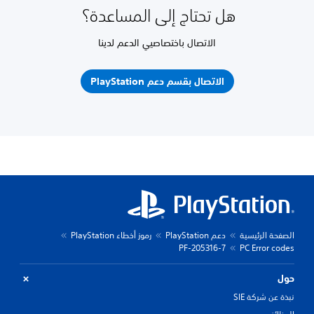
هل تحتاج إلى المساعدة؟
الاتصال باختصاصيي الدعم لدينا
الاتصال بقسم دعم PlayStation
الصفحة الرئيسية
دعم PlayStation
رموز أخطاء PlayStation
PF-205316-7
PC Error codes
حول
نبذة عن شركة SIE