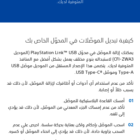
المتوفرة لديك.
كيفية تبديل الموصّلات في المحوّل الخاص بك
يمكنك إزالة الموصّل في محوّل PlayStation Link™ USB (الموديل
CFI-ZWA3) لاستبداله بنوع مختلف يعمل بشكل أفضل مع المنافذ
المتوفرة لديك. يتضمن هذا الإصدار المستقل من الموديل موصّل USB
Type-A وموصّل USB Type-C®‎.
تأكد من عدم استخدام أي أدوات أو أظافرك لإزالة الموصّل، لأن ذلك قد
يسبب خللاً أو إصابة.
أمسك القاعدة البلاستيكية للموصّل.
تأكد من عدم إمساك الجزء المعدني من الموصّل، لأن ذلك قد يؤدي
إلى تلفه.
اسحب الموصّل بإحكام ولكن بعناية بحركة سلسة. احرص على عدم
السحب بزاوية حادة، لأن ذلك قد يؤدي إلى انحناء الموصّل أو كسره.