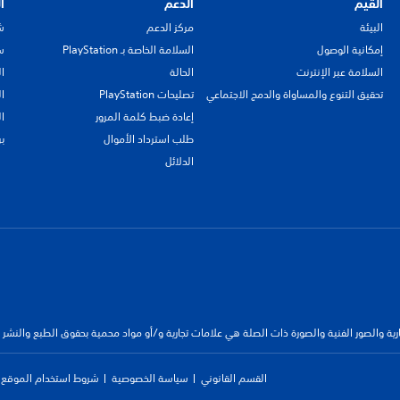
القيم
الدعم
ا
البيئة
مركز الدعم
ش
إمكانية الوصول
السلامة الخاصة بـ PlayStation
سي
السلامة عبر الإنترنت
الحالة
ا
تحقيق التنوع والمساواة والدمج الاجتماعي
تصليحات PlayStation
ا
إعادة ضبط كلمة المرور
ا
طلب استرداد الأموال
ب
الدلائل
جارية والصور الفنية والصورة ذات الصلة هي علامات تجارية و/أو مواد محمية بحقوق الطبع والنشر
القسم القانوني
سياسة الخصوصية
شروط استخدام الموقع ا