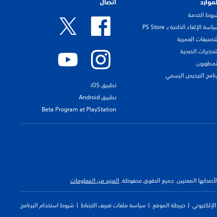
لموارد
اتصال
روط الخدمة
اسة الإلغاء الخاصة بـ PS Store
لتصنيفات العمرية
لتحذيرات الصحية
لمطورون
رنامج الترخيص الرسمي
تطبيق iOS
تطبيق Android
Beta Program at PlayStation
 لأصحابها المعنيين. جميع الحقوق محفوظة.
المزيد من المعلومات
لإلكتروني
خريطة الموقع
سياسة ملفات تعريف الارتباط
شروط استخدام البرنامج