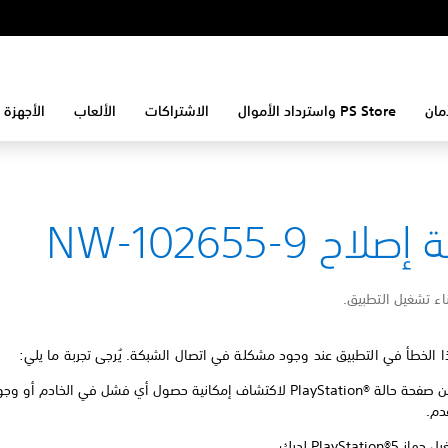
مان
PS Store واسترداد الأموال
الاشتراكات
الألعاب
الأجهزة 
لاح NW-102655-9
اء تشغيل التطبيق.
 الخطأ في التطبيق عند وجود مشكلة في اتصال الشبكة. يُرجى تجربة ما يلي:
تحقق من صفحة حالة PlayStation®‎ لاكتشاف إمكانية حصول أي فشل في الخادم أو
دم.
PlayStation®5 لديك.