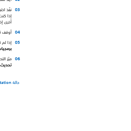
نفّذ اخت
إذا كنت
أخرى إذا
أوقف تشغيل جه
إذا لم 
برمجيات
ميّز ال
تحديث.
حالة PlayStation