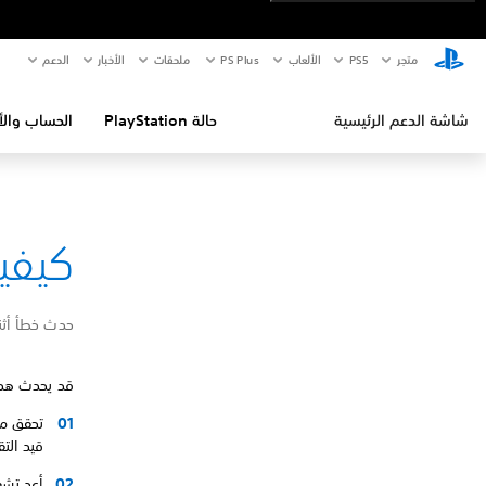
متجر
PS5‏
الألعاب
PS Plus
ملحقات
الأخبار
الدعم
شاشة الدعم الرئيسية
حالة PlayStation
الحساب والأ
كيفية إص
حدث خطأ أثن
قد يحدث هذا
قيد التق
أعِد تشغيل جهاز 