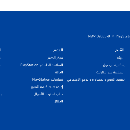
NW-102655-9
القيم
الدعم
ا
البيئة
مركز الدعم
ش
إمكانية الوصول
السلامة الخاصة بـ PlayStation
سي
السلامة عبر الإنترنت
الحالة
ا
تحقيق التنوع والمساواة والدمج الاجتماعي
تصليحات PlayStation
ا
إعادة ضبط كلمة المرور
ا
طلب استرداد الأموال
ب
الدلائل