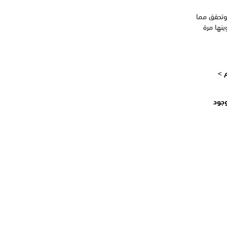
تحقق مما
نها مرة
 >
جود