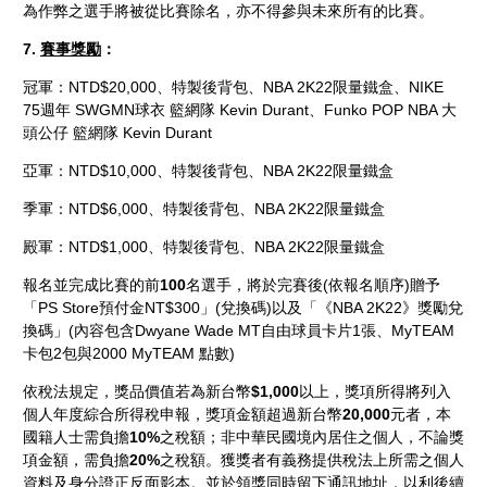
為作弊之選手將被從比賽除名，亦不得參與未來所有的比賽。
7.
賽事獎勵
：
冠軍：NTD$20,000、特製後背包、NBA 2K22限量鐵盒、NIKE
75週年 SWGMN球衣 籃網隊 Kevin Durant、Funko POP NBA 大
頭公仔 籃網隊 Kevin Durant
亞軍：NTD$10,000、特製後背包、NBA 2K22限量鐵盒
季軍：NTD$6,000、特製後背包、NBA 2K22限量鐵盒
殿軍：NTD$1,000、特製後背包、NBA 2K22限量鐵盒
報名並完成比賽的前
100
名選手，將於完賽後(依報名順序)贈予
「PS Store預付金NT$300」(兌換碼)以及「《NBA 2K22》獎勵兌
換碼」(內容包含Dwyane Wade MT自由球員卡片1張、MyTEAM
卡包2包與2000 MyTEAM 點數)
依稅法規定，獎品價值若為新台幣
$1,000
以上，獎項所得將列入
個人年度綜合所得稅申報，獎項金額超過新台幣
20,000
元者，本
國籍人士需負擔
10%
之稅額；非中華民國境內居住之個人，不論獎
項金額，需負擔
20%
之稅額。獲獎者有義務提供稅法上所需之個人
資料及身分證正反面影本。並於領獎同時留下通訊地址，以利後續