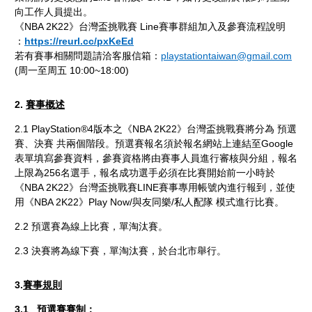
向工作人員提出。
《NBA 2K22》台灣盃挑戰賽 Line賽事群組加入及參賽流程說明
：
https://reurl.cc/pxKeEd
若有賽事相關問題請洽客服信箱：
playstationtaiwan@gmail.com
(周一至周五 10:00~18:00)
2.
賽事概述
2.1 PlayStation®4版本之《NBA 2K22》台灣盃挑戰賽將分為 預選
賽、決賽 共兩個階段。預選賽報名須於報名網站上連結至Google
表單填寫參賽資料，參賽資格將由賽事人員進行審核與分組，報名
上限為256名選手，報名成功選手必須在比賽開始前一小時於
《NBA 2K22》台灣盃挑戰賽LINE賽事專用帳號內進行報到，並使
用《NBA 2K22》Play Now/與友同樂/私人配隊 模式進行比賽。
2.2 預選賽為線上比賽，單淘汰賽。
2.3 決賽將為線下賽，單淘汰賽，於台北市舉行。
3.
賽事規則
3.1 預選賽賽制：