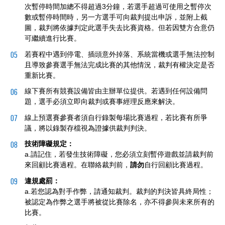
次暫停時間加總不得超過3分鐘，若選手超過可使用之暫停次
數或暫停時間時，另一方選手可向裁判提出申訴，並附上截
圖，裁判將依據判定此選手失去比賽資格。但若因雙方合意仍
可繼續進行比賽。
若賽程中遇到停電、插頭意外掉落、系統當機或選手無法控制
且導致參賽選手無法完成比賽的其他情況，裁判有權決定是否
重新比賽。
線下賽所有競賽設備皆由主辦單位提供。若遇到任何設備問
題，選手必須立即向裁判或賽事經理反應來解決。
線上預選賽參賽者須自行錄製每場比賽過程，若比賽有所爭
議，將以錄製存檔視為證據供裁判判決。
技術障礙規定：
a.請記住，若發生技術障礙，您必須立刻暫停遊戲並請裁判前
來回顧比賽過程。在聯絡裁判前，
請勿
自行回顧比賽過程。
違規處罰：
a.若您認為對手作弊，請通知裁判。裁判的判決皆具終局性；
被認定為作弊之選手將被從比賽除名，亦不得參與未來所有的
比賽。