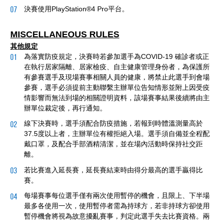
決賽使用PlayStation®4 Pro平台。
MISCELLANEOUS RULES
其他規定
為落實防疫規定，決賽時若參加選手為COVID-19 確診者或正
在執行居家隔離、居家檢疫、自主健康管理身份者，為保護所
有參賽選手及現場賽事相關人員的健康，將禁止此選手到會場
參賽，選手必須提前主動聯繫主辦單位告知情形並附上因受疫
情影響而無法到場的相關證明資料，該場賽事結果後續將由主
辦單位裁定後，再行通知。
線下決賽時，選手須配合防疫措施，若報到時體溫測量高於
37.5度以上者，主辦單位有權拒絕入場。選手須自備並全程配
戴口罩，及配合手部酒精清潔，並在場內活動時保持社交距
離。
若比賽進入延長賽，延長賽結束時由得分最高的選手贏得比
賽。
每場賽事每位選手僅有兩次使用暫停的機會，且限上、下半場
最多各使用一次，使用暫停者需為持球方，若非持球方卻使用
暫停機會將視為故意擾亂賽事，判定此選手失去比賽資格。兩