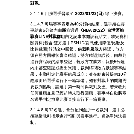
對戰。
3.1.4.6 四強選手晉級至
2022/01/23(日)
線下決賽。
3.1.4.7 每場賽事表定為40分鐘內結束，選手須在賽
事結束5分鐘內由
勝方
透過
《NBA 2K22》台灣盃挑
戰賽LINE對戰群組
內之記事本開設新貼文，將完賽相
關資料(包含:雙方選手PSN ID/對戰使用隊伍/比數及
比數截圖)於貼文中回報，供
裁判及敗方
確認，敗方
須在勝方回報後審查確認，雙方確認無誤後，由裁判
進行賽程表的結果登記，若敗方在勝方回報後5分鐘
內未審查確認或提出異議，裁判將視敗方默認賽事結
果，主動判定此賽事結果成立；並在結束後提供10分
鐘緩衝給選手進行下一輪準備，如有對戰上的問題需
要裁判協助，請選手第一時間與裁判反應。若未收到
任何反應並且已經超時未取得回應，賽事將自動將兩
名選手判定放棄比賽直接進行下一輪賽事。
3.1.4.8 每32名選手會分配到至少一名裁判，選手必
須聽從裁判指示進行報到與賽事進行。皆為單淘汰賽
制。