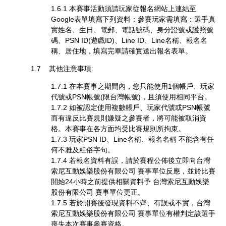
1.6.1 本賽事活動須請玩家從報名網站上連結至
Google表單填寫下列資料：參賽玩家需填寫：選手真
實姓名、生日、電郵、電話號碼、身分證號或護照號
碼、PSN ID(遊戲ID)、Line ID、Line名稱、報名名
稱、居住地，填寫完畢請確實送出報名表單。
1.7 其他注意事項:
1.7.1 在本賽事之期間內，您只能使用1個帳戶、玩家
代號或PSN帳號(限台灣帳號)，且須使用相同平台。
1.7.2 如被認定使用複數帳戶、玩家代號或PSN帳號
而有違反比賽規則嫌疑之參賽者，將可能被取消資
格。本賽事在各方面均受比賽規則所拘束。
1.7.3 玩家PSN ID、Line名稱、報名名稱 不能含有任
何不雅及粗俗字句。
1.7.4 若報名資料有誤，請於賽程公佈後立即向台灣
索尼互動娛樂股份有限公司 賽事單位反應，並於比賽
開始24小時之前提供相關資料予 台灣索尼互動娛樂
股份有限公司 賽事單位更正。
1.7.5 若於開賽後發現資料不齊、有誤或不實，台灣
索尼互動娛樂股份有限公司 賽事單位有權判定該選手
喪失本次賽事參賽資格。