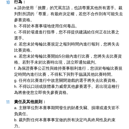
行為：
a.請勿使用「挑釁」的咒罵言語，也請尊重其他所有選手。裁
判對所謂的「尊重」有最終決定權，若您不合作則有可能失去
參賽資格。
b. 不得於本賽事場地使用任何毒品。
c. 不得於場邊進行指導，您不得提供建議給任何正在比賽之
選手。
d. 若您未於每輪比賽規定之報到時間內進行報到，您將失去
比賽資格。
e. 若您未於每輪比賽開始5分鐘內進行比賽，您將失去比賽資
格。若對手未於比賽時出現，請立即通知裁判。
f. 為保證賽事公正性與維持賽事順利進行，您須於每輪比賽規
定時間內進行比賽，不得私下與對手協議其他比賽時間。
g. 任何在比賽進行中故意關閉遊戲的選手將失去比賽資格。
h. 不得以口頭或肢體暴力威脅其他參賽選手。若出現這種行
為將會使您立即喪失參賽資格。
責任及其他規則：
a. 主辦單位對本賽事期間發生的財產失竊、損壞或遺失皆不
負責任。
b. 裁判對任何本賽事事宜做的所有決定均具終局性及約束
力。