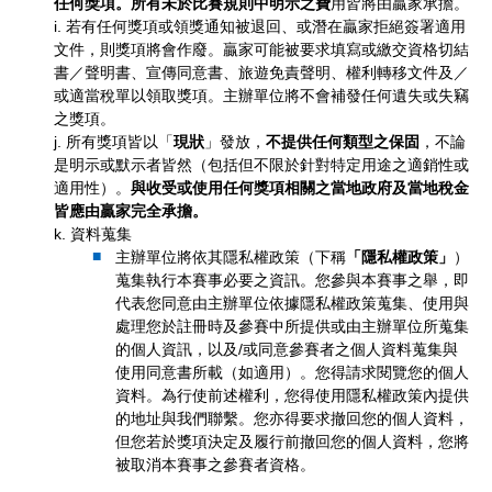
任何獎項。所有未於比賽規則中明示之費
用皆將由贏家承擔。
i. 若有任何獎項或領獎通知被退回、或潛在贏家拒絕簽署適用
文件，則獎項將會作廢。贏家可能被要求填寫或繳交資格切結
書／聲明書、宣傳同意書、旅遊免責聲明、權利轉移文件及／
或適當稅單以領取獎項。主辦單位將不會補發任何遺失或失竊
之獎項。
j. 所有獎項皆以「
現狀
」發放，
不提供任何類型之保固
，不論
是明示或默示者皆然（包括但不限於針對特定用途之適銷性或
適用性）。
與收受或使用任何獎項相關之當地政府及當地稅金
皆應由贏家完全承擔。
k. 資料蒐集
主辦單位將依其隱私權政策（下稱
「隱私權政策」
）
蒐集執行本賽事必要之資訊。您參與本賽事之舉，即
代表您同意由主辦單位依據隱私權政策蒐集、使用與
處理您於註冊時及參賽中所提供或由主辦單位所蒐集
的個人資訊，以及/或同意參賽者之個人資料蒐集與
使用同意書所載（如適用）。您得請求閱覽您的個人
資料。為行使前述權利，您得使用隱私權政策內提供
的地址與我們聯繫。您亦得要求撤回您的個人資料，
但您若於獎項決定及履行前撤回您的個人資料，您將
被取消本賽事之參賽者資格。