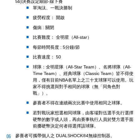
5b)決賽設定細節-線下賽
單淘汰、一戰決勝制
疲勞程度： 開啟
傷病 : 關閉
比賽難度： 全明星（All-star）
每節時間長度 : 5分鐘/節
比賽速度： 50
球隊：全明星隊（All-Star Team）、名將球隊（All-
Time Team）、經典球隊（Classic Team）皆不得使
用，僅有目前NBA名單上之三十支球隊可以使用。玩
家不得挑選與對手相同的球隊（無「同角色對
戰」）。
參賽者不得在連續兩次比賽中使用相同之球隊。
若對戰玩家想選相同球隊，由客場對伍選手先行選擇
硬幣的數字或人頭，再由賽事執行人員於雙方選手面
前擲硬幣決定何者得選擇該球隊。
參賽者可攜帶個人之 DUALSHOCK®4無線控制器。