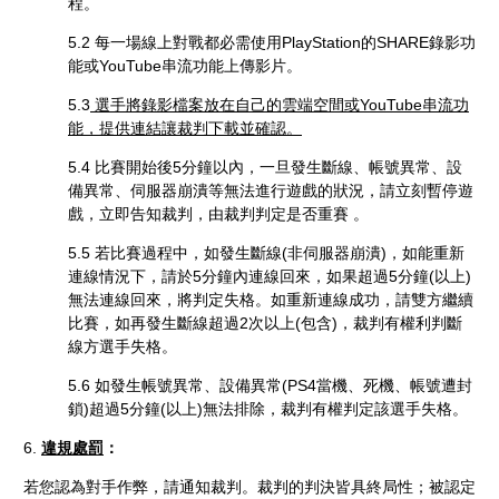
程。
5.2 每一場線上對戰都必需使用PlayStation的SHARE錄影功
能或YouTube串流功能上傳影片。
5.3
選手將錄影檔案放在自己的雲端空間或YouTube串流功
能，提供連結讓裁判下載並確認。
5.4 比賽開始後5分鐘以內，一旦發生斷線、帳號異常、設
備異常、伺服器崩潰等無法進行遊戲的狀況，請立刻暫停遊
戲，立即告知裁判，由裁判判定是否重賽 。
5.5 若比賽過程中，如發生斷線(非伺服器崩潰)，如能重新
連線情況下，請於5分鐘內連線回來，如果超過5分鐘(以上)
無法連線回來，將判定失格。如重新連線成功，請雙方繼續
比賽，如再發生斷線超過2次以上(包含)，裁判有權利判斷
線方選手失格。
5.6 如發生帳號異常、設備異常(PS4當機、死機、帳號遭封
鎖)超過5分鐘(以上)無法排除，裁判有權判定該選手失格。
6.
違規處罰
：
若您認為對手作弊，請通知裁判。裁判的判決皆具終局性；被認定