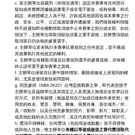
c. 若主辦單位或裁判（依情況適用）認定本賽事有任何部分
疑似或有實際證據確認遭電子或非電子篡改，或有病毒、程式
錯誤、未經授權之人為干預、詐欺或其他原因造成本賽事之行
政、安全、公平、公正或適當運作遭破壞，我們保留權利得隨
時不經通知即全權酌情取消或中止本賽事之部分或全部。於此
情況下，主辦單位得取消疑似涉案之選手資格，並將獎項頒給
取消當日仍合格的參賽選手。
d. 主辦單位若未執行本賽事比賽規則之任何規定，皆不構成
其放棄執行其他規定的權利。
e. 主辦單位有權取消違反比賽規則選手的參賽資格，亦有權
終止該等選手參加賽事之資格。
f. 主辦單位保留在比賽中隨時增加、刪除或修改上述規則的權
利，尤其是發現新技術問題時。
g. 同意參與《NBA 2K22》台灣盃挑戰賽之舉，即代表您授予
主辦單位及協辦單位及其指定之人及受讓人無償在全世界以任
何方式、於所有媒體（無論是現在已知或日後創作者皆然）使
用您的姓名、聲音、聲明、圖像、視覺肖像、居住城市／州，
及／或動作，以及任何您參賽的照片、影帶、影片、錄影及／
或其他紀錄的永久完整許可，並且代表您有權授予此等許可。
h. 獎項不得轉移。任何獎項（包括現金或點數）皆不得替換
或與他人交換；惟主辦單位
有權以等值或超值之替代獎項取代