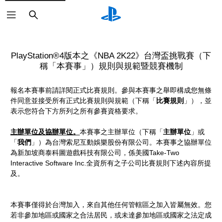
搜
尋
PlayStation®4版本之《NBA 2K22》台灣盃挑戰賽（下
稱「本賽事」）規則與規範暨競賽機制
報名本賽事前請詳閱正式比賽規則。參與本賽事之舉即構成您無條
件同意並接受所有正式比賽規則與規範（下稱「
比賽規則
」），並
表示您符合下方所列之所有參賽資格要求。
主辦單位及協辦單位。
本賽事之主辦單位（下稱「
主辦單位
」或
「
我們
」）為台灣索尼互動娛樂股份有限公司。本賽事之協辦單位
為新加坡商泰科圖遊戲科技有限公司，係美國Take-Two
Interactive Software Inc.全資所有之子公司比賽規則下述內容所提
及。
本賽事僅得於台灣加入，來自其他任何管轄區之加入皆屬無效。您
若非參加地區或國家之合法居民，或未達參加地區或國家之法定成