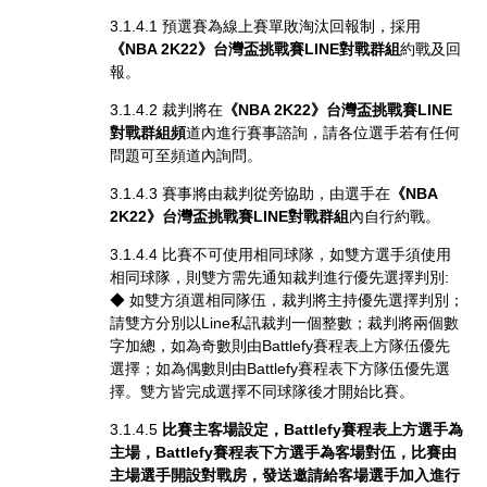
3.1.4.1 預選賽為線上賽單敗淘汰回報制，採用
《NBA 2K22》台灣盃挑戰賽LINE對戰群組
約戰及回
報。
3.1.4.2 裁判將在
《NBA 2K22》台灣盃挑戰賽LINE
對戰群組頻
道內進行賽事諮詢，請各位選手若有任何
問題可至頻道內詢問。
3.1.4.3 賽事將由裁判從旁協助，由選手在
《NBA
2K22》台灣盃挑戰賽LINE對戰群組
內自行約戰。
3.1.4.4 比賽不可使用相同球隊，如雙方選手須使用
相同球隊，則雙方需先通知裁判進行優先選擇判別:
◆ 如雙方須選相同隊伍，裁判將主持優先選擇判別；
請雙方分別以Line私訊裁判一個整數；裁判將兩個數
字加總，如為奇數則由Battlefy賽程表上方隊伍優先
選擇；如為偶數則由Battlefy賽程表下方隊伍優先選
擇。雙方皆完成選擇不同球隊後才開始比賽。
3.1.4.5
比賽主客場設定，Battlefy賽程表上方選手為
主場，Battlefy賽程表下方選手為客場對伍，比賽由
主場選手開設對戰房，發送邀請給客場選手加入進行