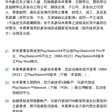
年年齡且至少滿十八歲，則無權參加本賽事。主辦單位、贊助單位
及協辦單位及各自之母公司、關係企業、子公司、其各自之代理
人、專業顧問、廣告及宣傳代理商之董事、經理人、員工、及其直
系親屬（意即父母、子女、兄弟姊妹以及配偶）或同一戶之成員
（不論是否具親屬關係）皆不具參加本賽事之資格或於其中贏得任
何獎項。本賽事適用於參加地區或國家當地各級（縣市政府及地
方）法律及法規。
所有賽事皆將使用PlayStation®4平台或PlayStation®4 Pro平
台、PlayStation®5平台之《NBA 2K22》PlayStation®4版本
之Play Now模式。
本賽事參賽要件：為參加本賽事，您必須擁有或可使用《NBA
2K22》之PlayStation®4版本（下稱「本遊戲」）。
在本賽事之期間內，您只能使用1個帳戶、玩家代號或
PlayStation™Network（下稱「PSN」）限台灣帳號，且須使
用相同平台。
如被懷疑使用複數帳戶、玩家代號或PSN帳號而違反比賽規則
之參賽者，將可能被取消資格。本賽事在各方面均受比賽規則
所拘束。