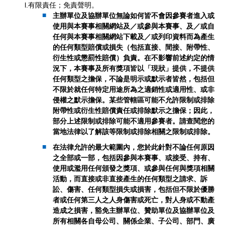
l.有限責任；免責聲明。
主辦單位及協辦單位無論如何皆不會因參賽者進入或
使用與本賽事相關網站及／或參與本賽事、及／或自
任何與本賽事相關網站下載及／或列印資料而為產生
的任何類型賠償或損失（包括直接、間接、附帶性、
衍生性或懲罰性賠償）負責。在不影響前述約定的情
況下，本賽事及所有獎項皆以「現狀」提供，不提供
任何類型之擔保，不論是明示或默示者皆然，包括但
不限於就任何特定用途所為之適銷性或適用性、或非
侵權之默示擔保。某些管轄區可能不允許限制或排除
附帶性或衍生性賠償責任或排除默示之擔保；因此，
部分上述限制或排除可能不適用參賽者。請查閱您的
當地法律以了解該等限制或排除相關之限制或排除。
在法律允許的最大範圍內，您於此針對不論任何原因
之全部或一部，包括因參與本賽事、或接受、持有、
使用或濫用任何頒發之獎項、或參與任何與獎項相關
活動，而直接或非直接產生的任何類型之請求、訴
訟、傷害、任何類型損失或損害，包括但不限於優勝
者或任何第三人之人身傷害或死亡，對人身或不動產
造成之損害，豁免主辦單位、贊助單位及協辦單位及
所有相關各自母公司、關係企業、子公司、部門、廣