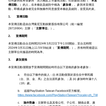
任何參與或希望參與「浪人崛起上市慶祝活動」社群媒體活動（「
本宣
傳活動
」）的人，在本條款及細則中稱為「
參加者
」。參與本宣傳活
動，即構成參加者完全和無條件同意接受本條款及細則，並受其約束。
1. 宣傳活動
本宣傳活動是由台灣索尼互動娛樂股份有限公司（統一編號
28719904）主辦（「
主辦單位
」）。
2. 宣傳期間
本宣傳活動自台北時間2024年3月22日下午1:00開始，至台北時間
2024年3月31日晚上11:59:59結束（「
宣傳期間
」）。所有時間都是以
主辦單位伺服器的時間為準。
3. 參加資格
本宣傳活動僅開放予宣傳期間開始時符合以下資格的參加者參加：
a. 符合以下條件的個人：(i) 本活動僅限於居住在中華民國
（台、澎、金、馬）之合法居民參加。；及 (ii) 參加時年滿十八
（18）歲。
b. 追蹤PlayStation Taiwan Facebook官方帳號。
https://www.facebook.com/PlayStationTaiwan/?locale=zh_TW
c.
除外對象
：主辦單位及其母公司、子公司、關係企業、廣