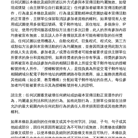
任何試圖以本條款及細則所述以外方式參與本宣傳活動均屬無效。如發
現或懷疑（由主辦單位自行裁量認定）任何參加者破壞本宣傳活動的運
作，行為違反本條款及細則，行為違反運動精神或意圖妨礙本宣傳活動
的正常運作，主辦單位保留取消該參加者資格的權利。如果發現有人使
用或試圖使用多個電話號碼、電子郵件地址、居住地址、多個身分、IP
位址、使用代理伺服器或類似方法進行多次註冊，此人的所有參加內容
均會被宣布無效，並且該人亦不會獲頒其原本可能有權領取的任何獎
品。任何試圖以使用機器人、自動化程式、巨集程式、程式化、第三方
或類似方法參與本宣傳活動的行為均屬無效，並會因而讓使用此類方法
的個人失去資格。參加者及／或潛在得獎者可能會被要求提供主辦單位
所要求的身分和資格證明。如果得獎者的身分存有爭議，得獎的參加內
容將被宣布是由該參加內容的相關註冊表上所提交電子郵件地址的授權
帳號持有人所作。「授權帳號持有人」是指負責為所提交電子郵件地址
相關網域分配電子郵件地址的網際網路存取供應商、線上服務供應商或
其他組織（如企業、教育機構）分配給電子郵件地址的自然人。每位參
加者均可能被要求出示其為授權帳號持有人的證明。
請注意：任何試圖蓄意破壞任何網站或妨礙本宣傳活動正當運作的行
為，均屬違反刑法和民法的行為。如有此類行為，主辦單位保留在法律
允許的最大範圍內向任何此類行為的責任人尋求損害賠償或其他救濟的
權利。
如果本條款及細則的任何條文或其中任何字詞、詞組、子句、句子或其
他組成部分，因任何原因而被認定為不可執行或無效，則應修改或刪除
該條文或部分，以使本條款及細則的其餘條文有效且可執行。本條款及