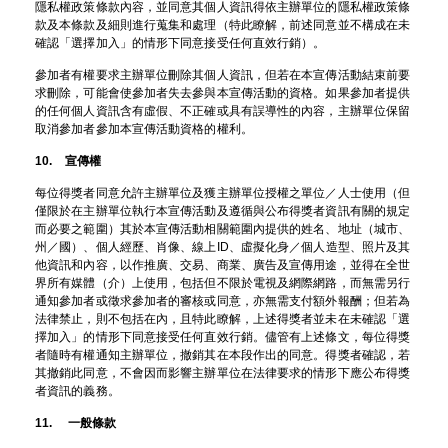
隱私權政策條款內容，並同意其個人資訊得依主辦單位的隱私權政策條
款及本條款及細則進行蒐集和處理（特此瞭解，前述同意並不構成在未
確認「選擇加入」的情形下同意接受任何直效行銷）。
參加者有權要求主辦單位刪除其個人資訊，但若在本宣傳活動結束前要
求刪除，可能會使參加者失去參與本宣傳活動的資格。如果參加者提供
的任何個人資訊含有虛假、不正確或具有誤導性的內容，主辦單位保留
取消參加者參加本宣傳活動資格的權利。
10. 宣傳權
每位得獎者同意允許主辦單位及獲主辦單位授權之單位／人士使用（但
僅限於在主辦單位執行本宣傳活動及遵循與公布得獎者資訊有關的規定
而必要之範圍）其於本宣傳活動相關範圍內提供的姓名、地址（城市、
州／國）、個人經歷、肖像、線上ID、虛擬化身／個人造型、照片及其
他資訊和內容，以作推廣、交易、商業、廣告及宣傳用途，並得在全世
界所有媒體（介）上使用，包括但不限於電視及網際網路，而無需另行
通知參加者或徵求參加者的審核或同意，亦無需支付額外報酬；但若為
法律禁止，則不包括在內，且特此瞭解，上述得獎者並未在未確認「選
擇加入」的情形下同意接受任何直效行銷。儘管有上述條文，每位得獎
者隨時有權通知主辦單位，撤銷其在本段作出的同意。得獎者確認，若
其撤銷此同意，不會因而影響主辦單位在法律要求的情形下應公布得獎
者資訊的義務。
11. 一般條款