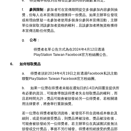
e. 得獎機率視收到合格登記參加內容的總數量而定。
f.
參與限制
：參加者可在宣傳期間提交多個參加內容參與抽
獎，但每人在本宣傳活動僅獲得一份獎品。如果主辦單位發現
或有理由懷疑一名參加者使用多個身分參與本宣傳活動，主辦
單位保留取消該參加者資格的權利，且該參加者將無資格獲得
本宣傳活動任何獎品。
g.
公布
：
得獎者名單公告方式為在2024年4月12日透過
PlayStation Taiwan Facebook官方粉絲團公告。
6. 如何領取獎品
a. 得獎者須於2024年4月19日之前透過Facebook私訊主動
聯繫PlayStation Taiwan Facebook官方粉絲團。
b. 如果一位潛在得獎者未能在通知日的14日內回覆並提供所
有必要的資訊，可能會導致該得獎者失去領取獎品的權利，而
且若時間允許，獎品可能會被頒發給另一位得獎者。若相關適
用法律要求，將會舉行重新抽獎。
若一位潛在得獎者被取消資格，被發現不符合資格或本條款及
細則，或是拒絕接受獎品，則獎品將被沒收。獎品被沒收後，
可能會被頒發給另一位得獎者。若主辦單位在真誠嘗試後無法
頒發或交付獎品，事後不另行補發。得獎者拒絕接受的獎品部