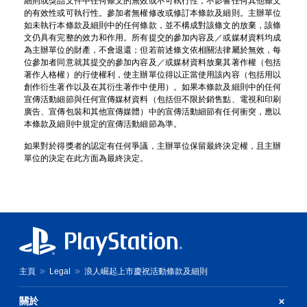
細則或獎品文件中任何條文的無效或不可執行性，不影響任何其他條文
的有效性或可執行性。參加者無權修改或修訂本條款及細則。主辦單位
如未執行本條款及細則中的任何條款，並不構成對該條文的放棄，該條
文仍具有完整的效力和作用。所有提交的參加內容及／或媒材資料均成
為主辦單位的財產，不會退還；但若前述條文依相關法律屬於無效，每
位參加者同意就其提交的參加內容及／或媒材資料放棄其著作權（包括
著作人格權）的行使權利，使主辦單位得以正當使用該內容（包括用以
創作衍生著作以及在其衍生著作中使用）。如果本條款及細則中的任何
宣傳活動細節與任何宣傳媒材資料（包括但不限於銷售點、電視和印刷
廣告、宣傳包裝和其他宣傳媒體）中的宣傳活動細節有任何衝突，應以
本條款及細則中規定的宣傳活動細節為準。
如果對於得獎者的認定有任何爭議，主辦單位保留最終決定權，且主辦
單位的決定在此方面為最終決定。
主頁
Legal
浪人崛起上市慶祝活動條款及細則
關於