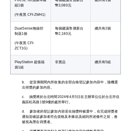
PULSE 3D無線耳機
每個建議售價新台
總共有1個
組1個
幣3,080元
(午夜黑 CFI-ZWH1)
DualSense無線控
每個建議售價新台
總共有2個
制器1個
幣2,180元
(午夜黑 CFI-
ZCT1G)
PlayStation 超值福
非賣品
總共有5組
袋1組
b. 從宣傳期間內所收集的全部合格登記參加內容中，隨機選
出得獎的參加內容。
c. 抽獎將於台北時間2024年4月5日在主辦單位位於台北市信
義區松高路1號9樓的處所舉行。
d. 參加者的登記參加內容若在抽獎時被選中，在完成得獎者
通知並確認參加者符合資格及本條款及細則所述條件之前，會
被視為潛在得獎者。