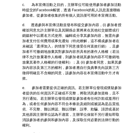
c. 為本宣傳活動之目的，主辦單位可能使用參加者參加活動
時提交的Facebook帳號，透過 Facebook的私人訊息直接聯絡
參加者。從參加者收集的所有個人資訊僅可用於本宣傳活動。
d. 透過參與本宣傳活動並發布和提交參加內容，(i) 參加者授
權並同意允許主辦單位及其關係企業將來在其他社交媒體或行
銷媒材中以匿名方式使用、編輯或分享其參加內容，無需向參
加者支付任何費用或事先通知（特此瞭解，這不構成參加者在
未確認「選擇加入」的情形下同意接受任何直效行銷），且參
加者不可撤銷地放棄其對參加內容所具有的著作人格權（若法
律不允許放棄著作人格權，則參加者就其參加內容不可撤銷地
放棄其著作人格權的行使權利）；及 (ii) 參加者同意，如果其參
加內容涉及第三方的權利，參加者應自行負責事先向該第三方
徵得明確且不含糊的同意，該參加內容在本宣傳活動中方才有
效。
e. 參加者需要提供正確的資訊。若主辦單位發現或懷疑參加
者提供的任何資訊不正確或不完整，將取消其參加資格，且不
另行通知。若主辦單位發現或懷疑參加者有任何詐欺或濫用行
為，或者任何參加內容不符合本條款及細則或被認為是品質低
劣、不完整、難以辨認、難以理解、誤導、欺騙、誹謗或基於
其他原因主辦單位認為不適當，主辦單位保留不另行通知即取
消該參加者的參與和參加內容，及採取任何必要的法律行動的
權利。