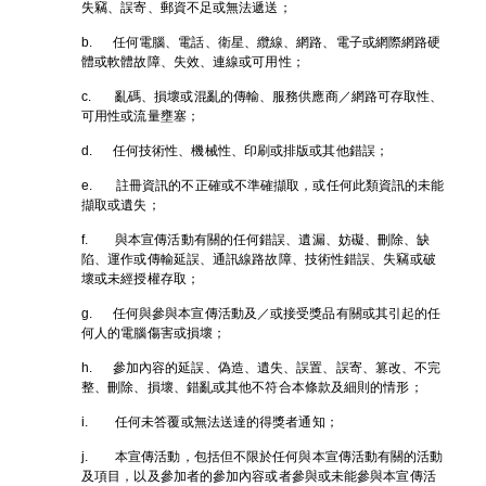
失竊、誤寄、郵資不足或無法遞送；
b. 任何電腦、電話、衛星、纜線、網路、電子或網際網路硬
體或軟體故障、失效、連線或可用性；
c. 亂碼、損壞或混亂的傳輸、服務供應商／網路可存取性、
可用性或流量壅塞；
d. 任何技術性、機械性、印刷或排版或其他錯誤；
e. 註冊資訊的不正確或不準確擷取，或任何此類資訊的未能
擷取或遺失；
f. 與本宣傳活動有關的任何錯誤、遺漏、妨礙、刪除、缺
陷、運作或傳輸延誤、通訊線路故障、技術性錯誤、失竊或破
壞或未經授權存取；
g. 任何與參與本宣傳活動及／或接受獎品有關或其引起的任
何人的電腦傷害或損壞；
h. 參加內容的延誤、偽造、遺失、誤置、誤寄、篡改、不完
整、刪除、損壞、錯亂或其他不符合本條款及細則的情形；
i. 任何未答覆或無法送達的得獎者通知；
j. 本宣傳活動，包括但不限於任何與本宣傳活動有關的活動
及項目，以及參加者的參加內容或者參與或未能參與本宣傳活