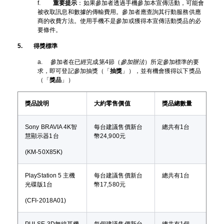
f.
重要提示
：如果參加者透過手機參加本宣傳活動，可能會
被收取訊息和數據的傳輸費用。參加者應查詢其行動服務供應
商的收費方法。使用手機不是參加或獲得本宣傳活動獎品的必
要條件。
5. 得獎標準
a. 參加者在已經完成第4節（
參加辦法
）所定參加標準的要
求，即可登記參加抽獎（「
抽獎
」），並有機會獲得以下獎品
（「
獎品
」）
獎品說明
大約零售價值
獎品總數量
Sony BRAVIA 4K智
每台建議售價新台
總共有1台
慧顯示器1台
幣24,900元
(KM-50X85K)
PlayStation 5 主機
每台建議售價新台
總共有1台
光碟版1台
幣17,580元
(CFI-2018A01)