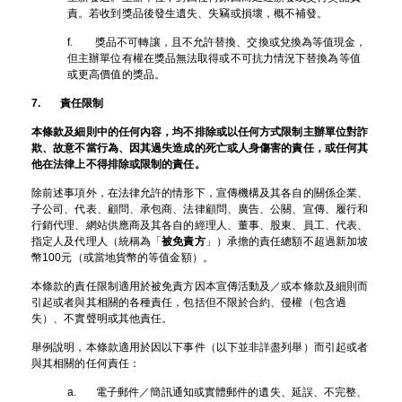
責。若收到獎品後發生遺失、失竊或損壞，概不補發。
f. 獎品不可轉讓，且不允許替換、交換或兌換為等值現金，
但主辦單位有權在獎品無法取得或不可抗力情況下替換為等值
或更高價值的獎品。
7. 責任限制
本條款及細則中的任何內容，均不排除或以任何方式限制主辦單位對詐
欺、故意不當行為、因其過失造成的死亡或人身傷害的責任，或任何其
他在法律上不得排除或限制的責任。
除前述事項外，在法律允許的情形下，宣傳機構及其各自的關係企業、
子公司、代表、顧問、承包商、法律顧問、廣告、公關、宣傳、履行和
行銷代理、網站供應商及其各自的經理人、董事、股東、員工、代表、
指定人及代理人（統稱為「
被免責方
」）承擔的責任總額不超過新加坡
幣100元（或當地貨幣的等值金額）。
本條款的責任限制適用於被免責方因本宣傳活動及／或本條款及細則而
引起或者與其相關的各種責任，包括但不限於合約、侵權（包含過
失）、不實聲明或其他責任。
舉例說明，本條款適用於因以下事件（以下並非詳盡列舉）而引起或者
與其相關的任何責任：
a. 電子郵件／簡訊通知或實體郵件的遺失、延誤、不完整、