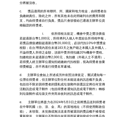
分將被沒收。
c. 獎品適用的所有聯邦、州、國家和地方稅金，由得獎者自
負繳納責任。除此之外，所有其他未在此明確列出的費用和開
支，均由得獎者自行負責。獎品只會頒發給已通過主辦單位資
格驗證的得獎者。
i. 依所得稅法規定，機會中獎之獎項價值
若超過新台幣1,000元，所得將列入個人年度綜合所得稅申報，
若獎品價值總額超過新台幣20,000元，必須代扣10%中獎獎金
稅額；在台灣境內居住未達183天之無戶籍之本國人及外國人，
不論得獎人所得之金額，須就中獎所得扣繳20%機會中獎稅。
扣繳稅款未超過新台幣2,000元，免扣繳（外籍人士不適用）。
若得獎人經主辦單位通知拒絕繳納代扣稅額，視為得獎者放棄
得獎權益，亦不再進行得獎名單遞補。
d. 主辦單位會如上所述或另外依照法律規定，嘗試通知每一
位潛在得獎者，但主辦單位對任何未能送達的訊息概不負責，
包括但不限於因得獎者的隱私或垃圾郵件篩選設定將任何宣傳
活動訊息或電子郵件（包括得獎者通知訊息或電子郵件）轉移
到垃圾郵件或垃圾文件夾而未收到的訊息或電子郵件。
e. 主辦單位將盡力在2024年5月3日之前將獎品送到得獎者
在中華民國（台、澎、金、馬）的當地地址（不得使用郵政信
箱）。未領取、未兌換或無法送達而被退回的獎品概不補發或
重新發送。主辦單位不對因任何原因而延遲頒發或交付獎品負