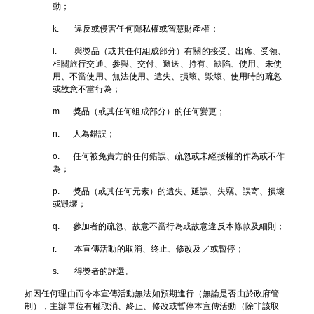
動；
k. 違反或侵害任何隱私權或智慧財產權；
l. 與獎品（或其任何組成部分）有關的接受、出席、受領、
相關旅行交通、參與、
交付
、遞送、持有、缺陷、使用、未使
用、不當使用、無法使用、遺失、損壞、毀壞、使用時的疏忽
或故意不當行為；
m. 獎品（或其任何組成部分）的任何變更；
n. 人為錯誤；
o. 任何被免責方的任何錯誤、疏忽或未經授權的作為或不作
為；
p. 獎品（或其任何元素）的遺失、延誤、失竊、誤寄、損壞
或毀壞；
q. 參加者的疏忽、故意不當行為或故意違反本條款及細則；
r. 本宣傳活動的取消、終止、修改及／或暫停；
s. 得獎者的評選。
如因任何理由而令本宣傳活動無法如預期進行（無論是否由於政府管
制），主辦單位有權取消、終止、修改或暫停本宣傳活動（除非該取