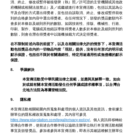
消、終止、修改或暫停被核發牌（執）照／許可證的主管機關或其他政
府機關或相關法規禁止）及／或繼續進行本宣傳活動，包括以其認為公
平及合理的方式選出得獎者，並包括自該取消、終止、修改或暫停前收
到的合格參加內容中選出得獎者。在任何情況下，頒發的獎品數額均不
會多於本條款及細則所列的數額。如因技術性、排版、機械性、行政、
印刷、製作、電腦或其他錯誤導致得獎者人數多於本條款及細則所列的
數額，則會在潛在得獎者中以隨機抽籤方式決定得獎者。
在不限制前述內容的前提下，以及在相關法律允許的情形下，本宣傳活
動包括獎品在內的一切物品均按「現狀」提供，沒有任何形式的明示或
默示保證，包括但不限於有關適銷性、特定用途適用性或無侵權的默示
保證
。
8. 爭議解決
本宣傳活動受中華民國法律之規範，並應與其解釋一致。如由
於或就有關本宣傳活動發生任何爭議或請求權事項，以台灣台
北地方法院為專屬管轄法院。
9. 隱私權
本宣傳活動相關範圍內所蒐集和處理的個人資訊及其他資訊，會依據主
辦單位的隱私權政策蒐集和處理，其內容可參見
https://www.playstation.com/legal/privacy-policy/
。個人資訊得移轉給
宣傳合作夥伴，使前述合作夥伴得以協助主辦單位執行本宣傳活動相關
事宜及頒發獎品。參加者參與本宣傳活動，即表示其確認瞭解主辦單位