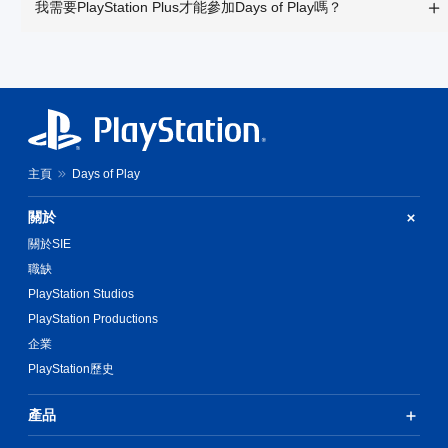
我需要PlayStation Plus才能參加Days of Play嗎？
主頁
Days of Play
關於
關於SIE
職缺
PlayStation Studios
PlayStation Productions
企業
PlayStation歷史
產品