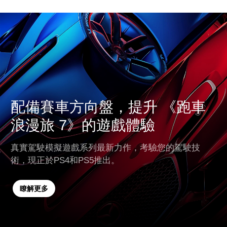
配備賽車方向盤，提升 《跑車
浪漫旅 7》的遊戲體驗
真實駕駛模擬遊戲系列最新力作，考驗您的駕駛技
術，現正於PS4和PS5推出。
瞭解更多