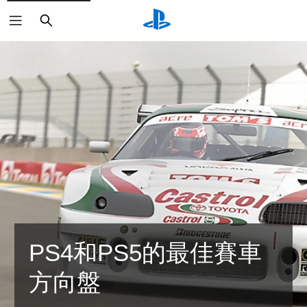
搜
尋
PS4和PS5的最佳賽車
方向盤