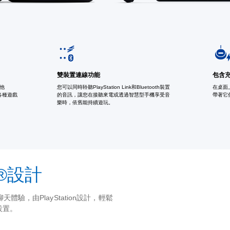
雙裝置連線功能
包含
他
您可以同時聆聽PlayStation Link和Bluetooth裝置
在桌面
配各種遊戲
的音訊，讓您在接聽來電或透過智慧型手機享受音
帶著它
樂時，依舊能持續遊玩。
on®設計
驗，由PlayStation設計，輕鬆
設置。