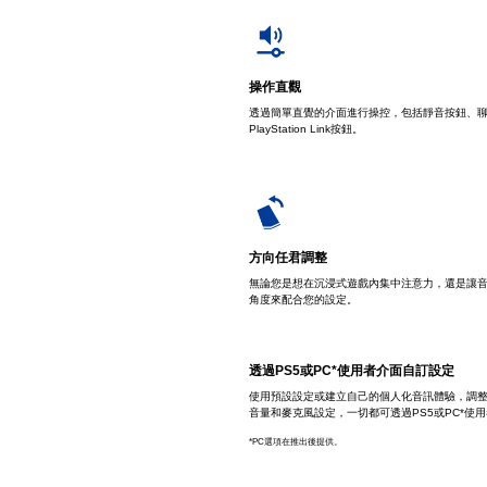
操作直觀
透過簡單直覺的介面進行操控，包括靜音按鈕、聊
PlayStation Link按鈕。
方向任君調整
無論您是想在沉浸式遊戲內集中注意力，還是讓
角度來配合您的設定。
透過PS5或PC*使用者介面自訂設定
使用預設設定或建立自己的個人化音訊體驗，調
音量和麥克風設定，一切都可透過PS5或PC*使
*PC選項在推出後提供。