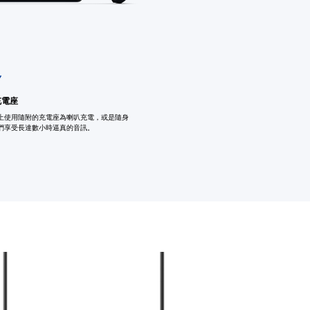
充電座
上使用隨附的充電座為喇叭充電，或是隨身
們享受長達數小時逼真的音訊。