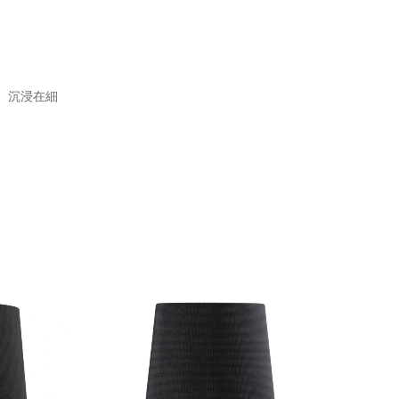
。沉浸在細