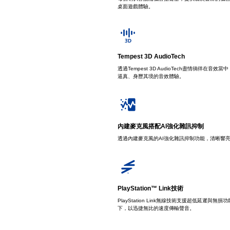
桌面遊戲體驗。
Tempest 3D AudioTech
透過Tempest 3D AudioTech盡情徜徉在
逼真、身歷其境的音效體驗。
內建麥克風搭配AI強化雜訊抑制
透過內建麥克風的AI強化雜訊抑制功能，清晰響
PlayStation™ Link技術
PlayStation Link無線技術支援超低延遲
下，以迅捷無比的速度傳輸聲音。