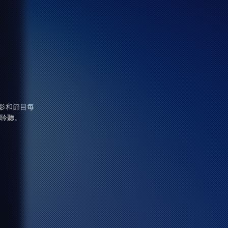
電影和節目每
置聆聽。