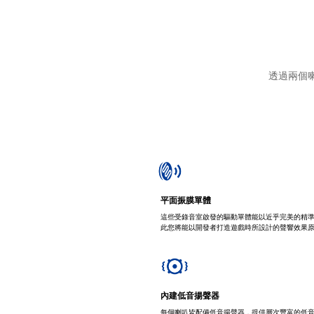
透過兩個
平面振膜單體
這些受錄音室啟發的驅動單體能以近乎完美的精
此您將能以開發者打造遊戲時所設計的聲響效果
內建低音揚聲器
每個喇叭皆配備低音揚聲器，提供層次豐富的低