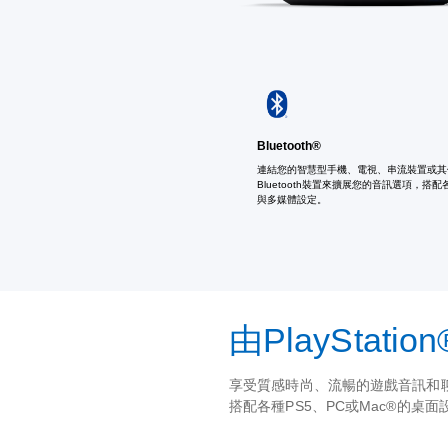
Bluetooth®
連結您的智慧型手機、電視、串流裝置或其
Bluetooth裝置來擴展您的音訊選項，搭
與多媒體設定。
由PlayStati
享受質感時尚、流暢的遊戲音訊和聊天體
搭配各種PS5、PC或Mac®的桌面