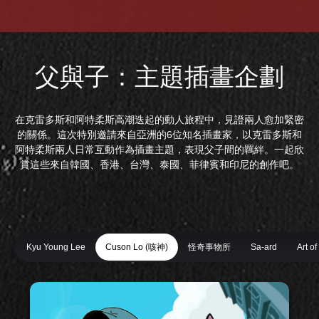
父與子：主題插畫企劃
在克雷多斯和阿特柔斯高潮迭起的動人旅程中，見證兩人愈加緊密
的關係。這次特別邀請來自亞洲的6位知名插畫家，以克雷多斯和
阿特柔斯兩人日常互動作為插畫主題，表現父子間的羈絆。一起欣
賞這些來自韓國、香港、台灣、泰國、菲律賓和印尼的創作吧。
Kyu Young Lee
Cuson Lo (咳神)
怪奇事物所
Sa-ard
Art o