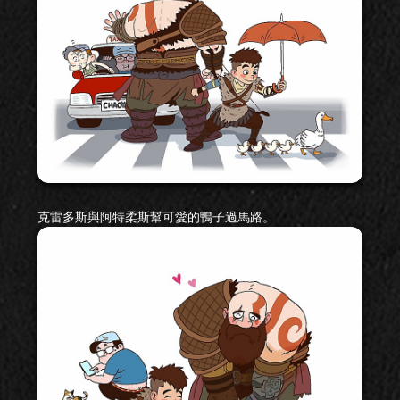
克雷多斯與阿特柔斯幫可愛的鴨子過馬路。