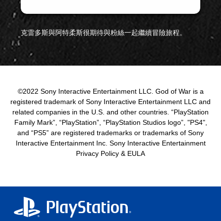
克雷多斯與阿特柔斯很期待與粉絲一起繼續冒險旅程。
©2022 Sony Interactive Entertainment LLC. God of War is a
registered trademark of Sony Interactive Entertainment LLC and
related companies in the U.S. and other countries. “PlayStation
Family Mark”, “PlayStation”, “PlayStation Studios logo”, "PS4",
and “PS5” are registered trademarks or trademarks of Sony
Interactive Entertainment Inc. Sony Interactive Entertainment
Privacy Policy & EULA