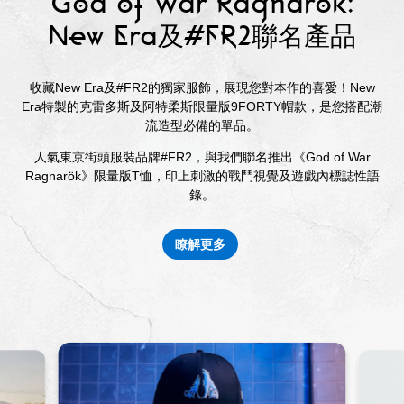
God of War Ragnarök:
New Era及#FR2聯名產品
收藏New Era及#FR2的獨家服飾，展現您對本作的喜愛！New
Era特製的克雷多斯及阿特柔斯限量版9FORTY帽款，是您搭配潮
流造型必備的單品。
人氣東京街頭服裝品牌#FR2，與我們聯名推出《God of War
Ragnarök》限量版T恤，印上刺激的戰鬥視覺及遊戲內標誌性語
錄。
瞭解更多