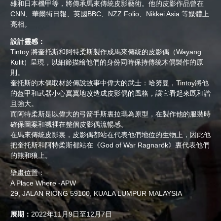
雄和日本機甲等，將傳承馬來傳統皮影藝術。他的皮影作品曾在
CNN、華爾街日報、英國BBC、NZZ Folio、Nikkei Asia 等媒體上
亮相。
設計靈感：
Tintoy 將奎托斯和阿特柔斯製作成馬來傳統的皮影偶（Wayang
Kulit）呈現，以細節描繪他們的身份同時保持傳統木偶製作的原
則。
奎托斯的木偶取材於傳說故事中偉大的武士：哈努曼，Tintoy將他
的盔甲和武器小心翼翼地改造成皮影偶的風格，讓它看起來既和諧
且強大。
而阿特柔斯是以偉大的弓箭手斯裏拉瑪為原型，在製作他的服裝時
確保圖案和襯裡在整個皮影偶流暢感。
在馬來傳統皮影裏，皮影偶都站在代表他們地位的生物上，因此他
把奎托斯和阿特柔斯都站在《God of War Ragnarök》裏代表他們
的熊和狼上。
壁畫位置：
A Place Where -APW
29, JALAN RIONG 59100, KUALA LUMPUR MALAYSIA
展期：
2022年11月9日至12月7日