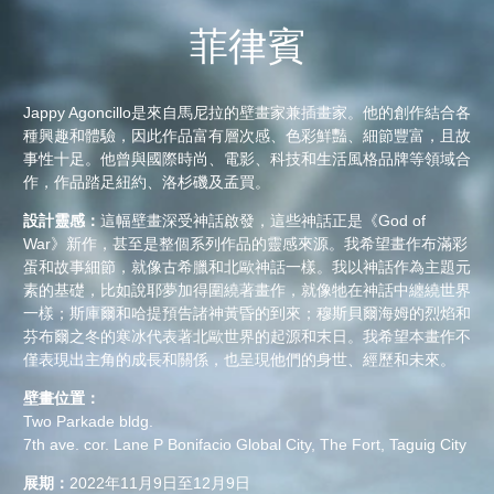
菲律賓
Jappy Agoncillo是來自馬尼拉的壁畫家兼插畫家。他的創作結合各
種興趣和體驗，因此作品富有層次感、色彩鮮豔、細節豐富，且故
事性十足。他曾與國際時尚、電影、科技和生活風格品牌等領域合
作，作品踏足紐約、洛杉磯及孟買。
設計靈感：
這幅壁畫深受神話啟發，這些神話正是《God of
War》新作，甚至是整個系列作品的靈感來源。我希望畫作布滿彩
蛋和故事細節，就像古希臘和北歐神話一樣。我以神話作為主題元
素的基礎，比如說耶夢加得圍繞著畫作，就像牠在神話中纏繞世界
一樣；斯庫爾和哈提預告諸神黃昏的到來；穆斯貝爾海姆的烈焰和
芬布爾之冬的寒冰代表著北歐世界的起源和末日。我希望本畫作不
僅表現出主角的成長和關係，也呈現他們的身世、經歷和未來。
壁畫位置：
Two Parkade bldg.
7th ave. cor. Lane P Bonifacio Global City, The Fort, Taguig City
展期：
2022年11月9日至12月9日