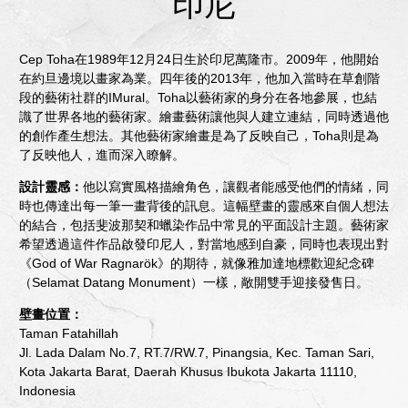
印尼
Cep Toha在1989年12月24日生於印尼萬隆市。2009年，他開始
在約旦邊境以畫家為業。四年後的2013年，他加入當時在草創階
段的藝術社群的IMural。Toha以藝術家的身分在各地參展，也結
識了世界各地的藝術家。繪畫藝術讓他與人建立連結，同時透過他
的創作產生想法。其他藝術家繪畫是為了反映自己，Toha則是為
了反映他人，進而深入瞭解。
設計靈感：
他以寫實風格描繪角色，讓觀者能感受他們的情緒，同
時也傳達出每一筆一畫背後的訊息。這幅壁畫的靈感來自個人想法
的結合，包括斐波那契和蠟染作品中常見的平面設計主題。藝術家
希望透過這件作品啟發印尼人，對當地感到自豪，同時也表現出對
《God of War Ragnarök》的期待，就像雅加達地標歡迎紀念碑
（Selamat Datang Monument）一樣，敞開雙手迎接發售日。
壁畫位置：
Taman Fatahillah
Jl. Lada Dalam No.7, RT.7/RW.7, Pinangsia, Kec. Taman Sari,
Kota Jakarta Barat, Daerah Khusus Ibukota Jakarta 11110,
Indonesia