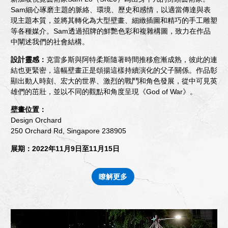
Sam細心琢磨主題的脈絡、環境、歷史和感情，以適當傳達與表
現主題本質，並將其轉化為大型壁畫、細緻插圖和精巧的手工雕塑
等各種媒介。Sam透過招牌的鮮艷色彩和複雜構圖，致力在作品
中闡述我們的社會結構。
設計靈感：
克雷多斯與阿特柔斯隨著時間推移愈漸成熟，彼此的連
結也更緊密，這幅壁畫正是頌揚這樣持續演化的父子關係。作品彰
顯出動人時刻、宏大的世界、激烈的戰鬥和角色發展，從中可見英
雄們的茁壯，並以不同的觀點和角度呈現《God of War》。
壁畫位置：
Design Orchard
250 Orchard Rd, Singapore 238905
展期：
2022年11月9日至11月15日
瞭解更多