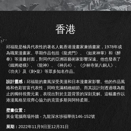
香港
邱福龍是極具代表性的著名人氣香港漫畫家兼插畫家，1978年成
為職業漫畫家。早期作品包括《龍虎門》、《如來神掌》和《醉
拳》等漫畫封面，對同代的亞洲區藝術家影響深遠。他也發表了
《鐵將縱橫》、《龍神》、《神兵4》、《少林寺第八銅人》、
《功夫》及《刺•皇》等眾多知名作品。
設計靈感：
邱福龍的畫風深受美漫和日本漫畫家影響。他的作品風
格和色彩皆富代表性，同時充滿精緻細節。而其設計則透過嘆為觀
止的獨特視覺元素，表現出對於主題背景的深刻見解。這幅畫作以
港漫風格呈現齊心協力的克雷多斯與阿特柔斯。
壁畫位置：
黃金電腦商場外牆 - 九龍深水埗福華街146-152號
展期：
2022年11月9日至12月31日