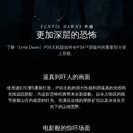
《UNTIL DAWN》升级
更加深层的恐怖
了解《Until Dawn》PS5主机版如何令PS4™原版中的重要部分更
上层楼。
逼真到吓人的画面
使用虚幻引擎5重新打造，PS5主机的强大性能利用逼真的光照和
光线追踪阴影，为这款恐怖经典带来全新面貌。以令人惊叹的细
节探索山庄内诡异的灯光、充满压迫感的黑暗矿坑以及沐浴在月
光下的山地荒野。
电影般的惊吓场面