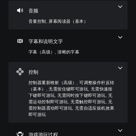
制
高
重
难
级
新
度
音频
您
）
映
（
可
音量控制, 屏幕阅读器（基本）
射
高
以
游
调
（
级
戏
低
高
）
内
单
的
级
字幕和说明文字
您
个
语
）
可
音
音
字幕（高级）, 清晰的字幕
以
您
频
对
自
可
音
话
定
以
量
提
义
完
并
控制
供
挑
全
将
完
战
自
其
控制器重新映射（高级）, 可调整操作杆反转
整
等
定
设
（基本）, 无需按住键即可游玩, 无需快速按
的
级
义
置
字
下键即可游玩, 无需同时按下键即可游玩, 无
或
游
为
幕
需运动控制即可游玩, 无需触控即可游玩, 无
单
戏
静
。
独
需控制器震动即可游玩, 无需自适应扳机效果
控
音
激
制
即可游玩
。
活
清
。
一
晰
屏
系
的
可
游戏游玩过程
列
幕