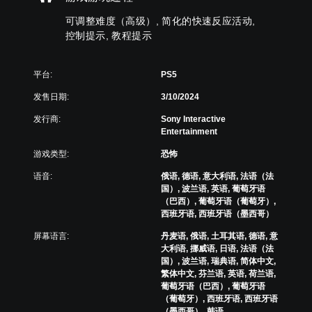
字
调
辅
阅
幕
可调整难度（高级）, 简化的快速反应活动,
整
助
读
功
控制提示, 教程提示
字
操
器
能
幕
作
（
，
以
杆
基
帮
更
平台:
PS5
反
本
助
易
转
）
您
发售日期:
3/10/2024
于
（
游
阅
屏
基
发行商:
Sony Interactive
玩
读
幕
Entertainment
本
游
的
阅
）
戏
方
读
游戏类型:
恐怖
。
式
器
提
呈
将
语音:
俄语, 德语, 意大利语, 法语（法
供
现
帮
国）, 波兰语, 英语, 葡萄牙语
一
简
。
助
（巴西）, 葡萄牙语（葡萄牙）,
些
化
您
西班牙语, 西班牙语（墨西哥）
反
的
开
转
快
屏幕语言:
丹麦语, 俄语, 土耳其语, 德语, 意
始
操
速
大利语, 挪威语, 日语, 法语（法
游
作
反
国）, 波兰语, 瑞典语, 简体中文,
玩
杆
繁体中文, 芬兰语, 英语, 荷兰语,
应
游
选
葡萄牙语（巴西）, 葡萄牙语
戏
活
项
（葡萄牙）, 西班牙语, 西班牙语
并
。
动
（墨西哥）, 韩语