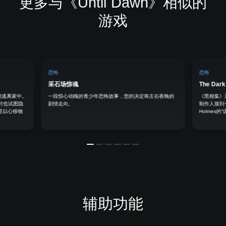
更多与《Until Dawn》相似的
游戏
恐怖
恐怖
采石场惊魂
The Dark 
弟档逃离家中。
一段惊心动魄的青少年恐怖故事，您的决定将左右夜晚的
《黑相集》
时也试图隐
剧情走向。
制作人接到
就是以心移物
Holmes
辅助功能
音
字
控
可
量
幕
制
调
控
（
器
整