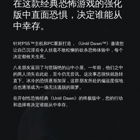
在这款经典恐怖游戏的强化
版中直面恐惧，决定谁能从
中幸存。
针对PS5™主机和PC重新打造，《Until Dawn™》邀请您
让自己沉浸在令人丝毫不敢松懈的砍杀恐怖体验中，每个
决定都攸关生死。
八名朋友返回了与世隔绝的山中小屋。一年前，他们之中
的两人消失在此处，至今仍无音讯。这次事态很快就急转
直下。冰冷的恐惧逐渐加深，这群朋友所处的偏远度假地
点也逐渐成为一场无法逃脱的噩梦。
在开创性恐怖经典《Until Dawn》的终极版中，您的行动
和选择将决定谁能从中幸存。