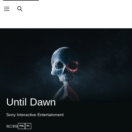
搜
索
Until Dawn
Sony Interactive Entertainment
现已登陆
PS5
PC