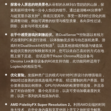
探索令人屏息的绝美景色
从蓊郁的丛林到白雪皑皑的山脉，探
1
索美丽环境中每一分令人惊叹的细节。通过超清晰4K分辨率
2
与超宽显示器支持
，彻底沉浸其中。享受一系列经过强化的画
面调整功能，例如可调整的纹理与模型质量、各向异性过滤、
阴影、反射与环境光遮蔽。
在手中感受游戏的刺激起伏。
将DualSense™控制器以有线方
式连接到PC来进行游戏，以体验触觉反馈与动态扳机效果。游
3
戏针对DualShock®4控制器
、以及其他游戏控制器与键盘鼠
标提供完整的控制映射和支持，您可以依自己喜好的方式在地
图上留下足迹
。 尝试适用于Razer Chroma周边设备与
Chroma Link兼容设备的RGB支持功能，此功能同样适用于
Logitech的相应型号。
优化冒险。
发掘种类广泛的模式与针对PC所设计的增强项目，
例如经过改善的游戏选项用户界面、经过重制的用户界面、部
分菜单添加比例滑块、GPU与VRAM的检测管理选项，并且添
加了对自动暂停、最小化至后台，以及可变动加载速度的支
持，以及一系列的其他添加内容。
AMD FidelityFX Super Resolution 2。
利用AMD尖端的时间
放大技术，在您化身内森和克罗伊踏上寻宝之旅时提升帧率。