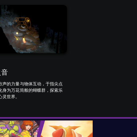
之音
歌声的力量与物体互动，于指尖点
化身为万花筒般的蝴蝶群，探索乐
心灵世界。