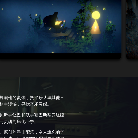
扮演他的灵体，抚平乐队里其他三
林中漫游，寻找音乐灵感。
贝斯手让巴和鼓手塞巴斯蒂安组建
们灵魂的腐化斗争。
。原创的爵士配乐，令人难忘的等