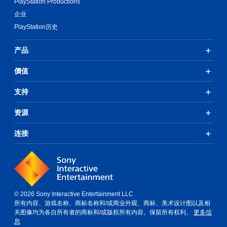
PlayStation Productions
于
。
企业
识
别
PlayStation历史
无
。
需
快
产品
视
速
觉
按
價值
舒
下
适
键
支持
（
即
基
可
资源
本
游
）
玩
连接
在
您
可
无
能
需
造
迅
成
速
视
或
© 2026 Sony Interactive Entertainment LLC
觉
在
所有内容、游戏名称、商标名称和/或商业外观、商标、美术设计图以及相
不
限
关图像均为各自所有者的商标和/或版权所有内容。保留所有权利。
更多信
适
定
息
的
时