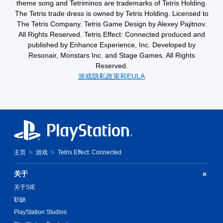
theme song and Tetriminos are trademarks of Tetris Holding.
按
对
游
The Tetris trade dress is owned by Tetris Holding. Licensed to
住
比
玩
The Tetris Company. Tetris Game Design by Alexey Pajitnov.
键
过
度
即
程
All Rights Reserved. Tetris Effect: Connected produced and
视
或
可
published by Enhance Experience, Inc. Developed by
觉
过
游
Resonair, Monstars Inc. and Stage Games. All Rights
角
场
玩
Reserved.
色
动
游戏隐私政策和EULA
、
您
画
敌
无
中
人
需
随
、
按
时
道
住
暂
具
键
停
和
即
游
互
可
戏
动
游
（
主页
游戏
Tetris Effect: Connected
对
玩
仅
象
游
限
关于
在
戏
离
环
和
线
关于SIE
境
导
游
职缺
中
航
玩
更
菜
PlayStation Studios
）
易
单
。