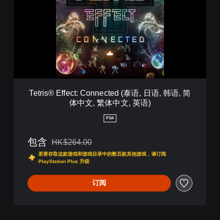
日
r
语
i
,
s
韩
®
语
E
,
f
简
f
体
e
中
c
文
t
Tetris® Effect: Connected (泰语, 日语, 韩语, 简
,
:
体中文, 繁体中文, 英语)
繁
C
体
o
PS4
中
n
文
n
包含
,
HK$264.00
e
从原价HK$264.00折扣优惠
英
c
若要存取这款游戏和游戏目录中的数百款其他游戏，请订阅
语
t
PlayStation Plus 升级
)
e
d
订阅
(
泰
语
,