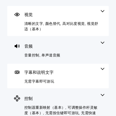
的
控
字
器
整
聊
文
制
幕
重
难
天
字
即
新
度
视觉
您
您
可
映
（
可
可
菜
清晰的文字, 颜色替代, 高对比度视觉, 视觉舒
游
射
基
以
以
单
适（基本）
调
玩
（
本
发
和
低
送
平
基
）
您
单
和
视
本
无
您
个
接
显
）
需
可
音频
音
收
示
字
以
您
频
预
(
幕
通
音量控制, 单声道音频
可
音
设
H
即
过
以
量
字
U
可
选
将
并
词
D
游
择
控
将
、
)
字幕和说明文字
玩
其
制
其
短
文
，
他
变
设
语
字
无需字幕即可游玩
因
预
更
置
或
以
为
设
为
为
图
更
此
难
其
静
标
易
游
度
他
控制
音
，
于
戏
等
预
。
以
阅
不
级
设
控制器重新映射（基本）, 可调整操作杆灵敏
便
读
包
降
布
度（基本）, 无需按住键即可游玩, 无需快速
更
的
括
单
低