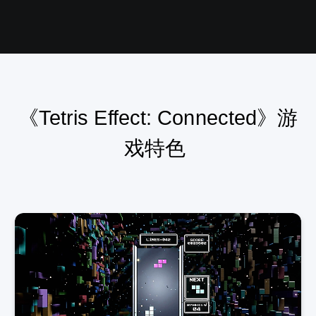
日
语
,
韩
语
,
简
体
《Tetris Effect: Connected》游
中
文
戏特色
,
繁
体
中
文
,
英
语
)