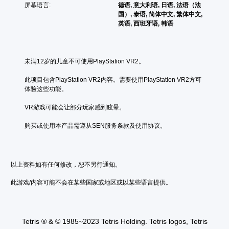
的
灵
屏幕语言:
德语, 意大利语, 日语, 法语（法
，
无
敏
国）, 泰语, 简体中文, 繁体中文,
或
后
英语, 西班牙语, 韩语
度
者
果
（
您
环
可
基
境
以
本
练
未满12岁的儿童不可使用PlayStation VR2。
变
）
习
更
如
提
此项目包含PlayStation VR2内容。需要使用PlayStation VR2方可
重
何
供
体验这些功能。
要
游
一
的
玩
些
VR游戏可能会让部分玩家感到眩晕。
颜
。
操
色
作
购买或使用本产品需遵从SEN服务条款及使用协议。
以
杆
更
游
灵
易
戏
敏
于
暂
度
区
以上资料如有任何修改，恕不另行通知。
停
选
分
项
您
此游戏/内容可能不会在某些国家或地区或以某些语言提供。
它
。
可
们
以
。
在
无
游
Tetris ® & © 1985~2023 Tetris Holding. Tetris logos, Tetris
需
高
戏