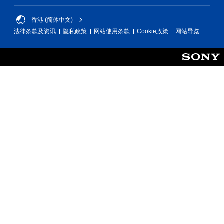
游
间
戏
内
香港 (简体中文)
游
按
法律条款及资讯
隐私政策
网站使用条款
Cookie政策
网站导览
玩
下
过
键
程
即
中
可
，
游
无
玩
需
游
摄
戏
像
和
头
导
移
航
动
菜
和
单
效
。
果
即
无
可
游
需
玩
同
。
时
按