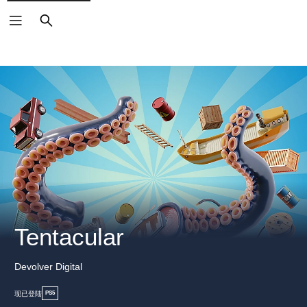
搜
索
Tentacular
Devolver Digital
现已登陆
PS5