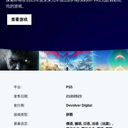
探索即将在2023年及未来几年推出的PlayStation VR2几款精彩绝
伦的游戏。
查看游戏
平台:
PS5
发售日期:
21/2/2023
发行商:
Devolver Digital
游戏类型:
拼图
屏幕语言:
俄语, 德语, 日语, 法语（法国）,