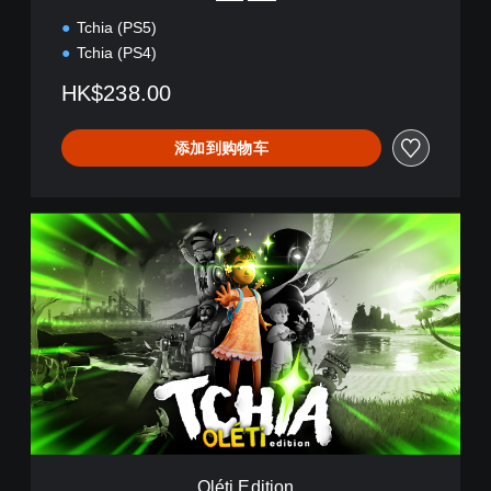
日
Tchia (PS5)
语
,
Tchia (PS4)
韩
HK$238.00
语
,
简
添加到购物车
体
中
文
,
O
英
l
语
é
)
t
i
E
d
i
t
i
o
n
Oléti Edition