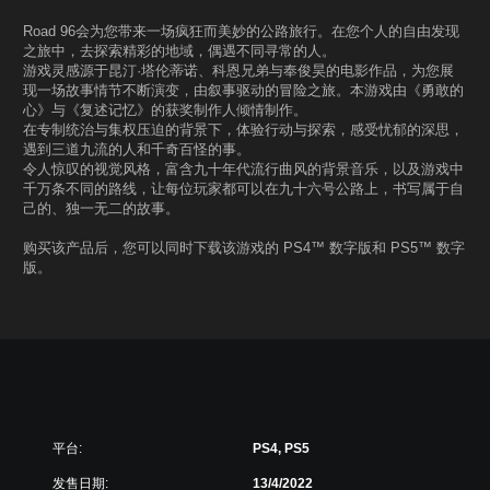
Road 96会为您带来一场疯狂而美妙的公路旅行。在您个人的自由发现
之旅中，去探索精彩的地域，偶遇不同寻常的人。
游戏灵感源于昆汀·塔伦蒂诺、科恩兄弟与奉俊昊的电影作品，为您展
现一场故事情节不断演变，由叙事驱动的冒险之旅。本游戏由《勇敢的
心》与《复述记忆》的获奖制作人倾情制作。
在专制统治与集权压迫的背景下，体验行动与探索，感受忧郁的深思，
遇到三道九流的人和千奇百怪的事。
令人惊叹的视觉风格，富含九十年代流行曲风的背景音乐，以及游戏中
千万条不同的路线，让每位玩家都可以在九十六号公路上，书写属于自
己的、独一无二的故事。
购买该产品后，您可以同时下载该游戏的 PS4™ 数字版和 PS5™ 数字
版。
平台:
PS4, PS5
发售日期:
13/4/2022