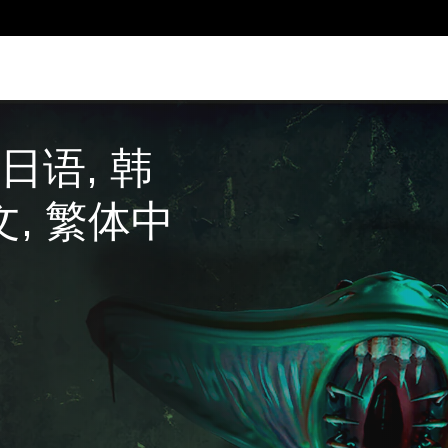
 (日语, 韩
文, 繁体中