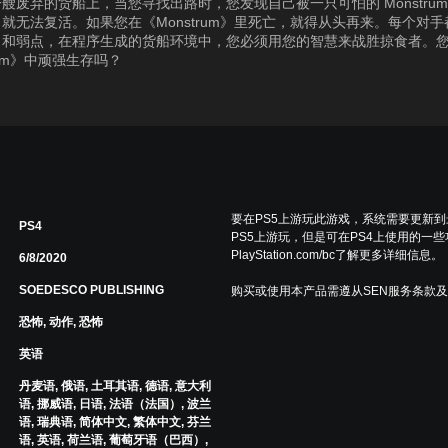
艘废弃的货船上，当您寻找出路时，您发现自己被一只可怕的 Monstrum
就无法复活。如果您在《Monstrum》里死亡，就得从头再来。每个对
力和弱点，在程序生成的货船环境中，您必须用您的智慧来战胜掠食者。
rum》中顽强生存吗？
要在PS5上游玩此游戏，系统需要更新
PS4
PS5上游玩，但是可在PS4上使用的一
PlayStation.com/bc了解更多详细信息。
6/8/2020
SOEDESCO PUBLISHING
购买或使用本产品需遵从SEN服务条款
恐怖, 动作, 恐怖
英语
丹麦语, 俄语, 土耳其语, 德语, 意大利
语, 挪威语, 日语, 法语（法国）, 波兰
语, 瑞典语, 简体中文, 繁体中文, 芬兰
语, 英语, 荷兰语, 葡萄牙语（巴西）,