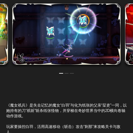
《魔女祇兵》是失去记忆的魔女“白羽”与化为纸张的父亲“栞吏”一同，以
她持有的刀“祇斩”斩杀纸张怪物，并穿梭在奇妙世界当中的2D横向卷轴
动作游戏。
玩家要操控白羽，活用高速移动（斩击）攻击“剎那”来攻略关卡与敌
人。