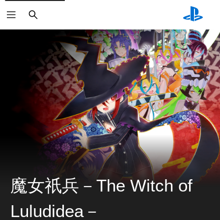
搜
索
魔女祇兵－The Witch of
Luludidea－