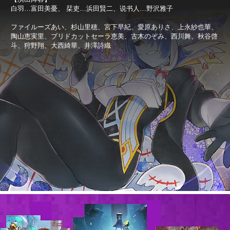
白羽…富田美憂、 栞吏…浜田賢二、说书人…野沢雅子
ファイルーズあい、杉山里穂、宮下早紀、愛原ありさ、上永紗也華、
陶山恵実里、ブリドカットセーラ恵美、古木のぞみ、西川舞、秋谷啓
斗、狩野翔、大西綺華、井澤詩織