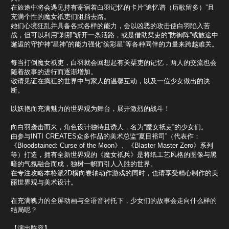
在旅途中将会遇见持有寄宿着白羽记忆的卡片“追忆谱（历歌留多）”且
充满个性的魔女祇吏们阻挡去路。
她们心境狂乱并具备各式各样的能力，会以凶恶的攻击使白羽陷入苦
战，但可以利用“剎那”斩开一条活路，或是借助栞吏的“防御阵”或旅途中
邂逅的守护神“星神”的能力强化“缤彩星”等各种同伴的力量来跨越难关。
每当打倒魔女祇吏，白羽就会回想起有关栞吏的记忆，两人的交流也会
随着故事的进行而逐渐增加。
敬请见证在疯狂的世界中与家人的温馨互动，以及一位少女做出的决
断。
以妖艳而充满魅力的世界观为舞台，展开激烈的战斗！
向白羽袭击而来，角色设计独特且诱人，名为“魔女祇吏”的少女们。
由参与INTI CREATES众多作品的美术总监“夏目裕司”（代表作：
《Bloodstained: Curse of the Moon》、《Blaster Master Zero》系列
等）打造，拥有全新世界观的《魔女祇兵》是将纸工艺风格的图像与黑
暗的气氛融合而成，独树一帜而引人入胜的世界。
在专注攻略本格派2D横向卷轴动作游戏的同时，也请享受精心制作的美
丽世界观与美术设计。
在充满魄力的全屏动画与全语音衬托下，少女们的故事会走向什么样的
结局呢？
【演出阵容】