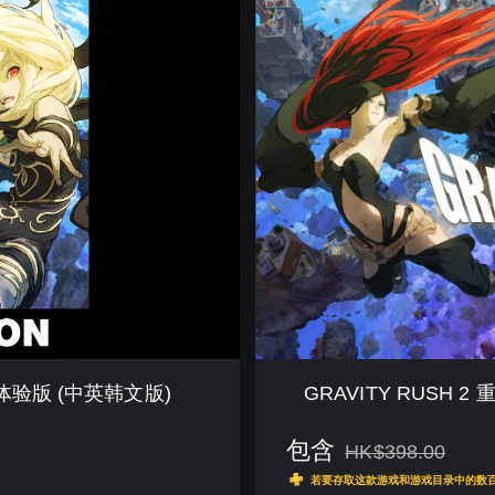
R
A
V
I
T
Y
R
U
S
H
2
重
力
异
想
世
界
™体验版 (中英韩文版)
GRAVITY RUSH
完
结
包含
篇
HK$398.00
从原价HK$398.00
™
若要存取这款游戏和游戏目录中的数百款其他
（