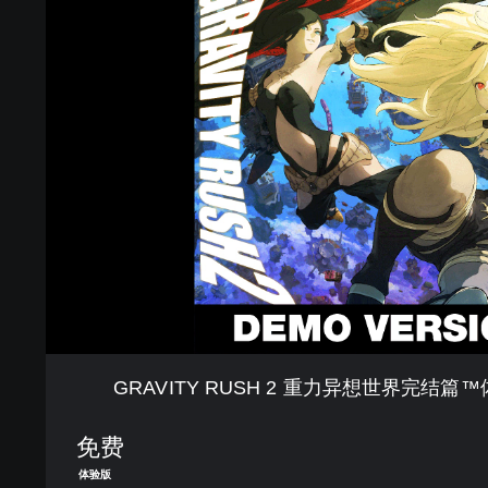
R
A
V
I
T
Y
R
U
S
H
2
重
力
异
想
世
界
GRAVITY RUSH 2 重力异想世界完结篇
完
结
篇
免费
™
体验版
体