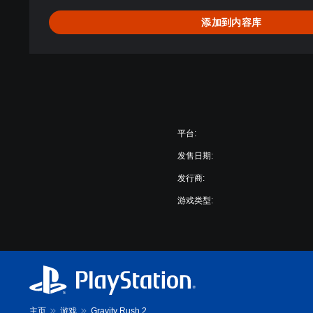
验
添加到内容库
版
(
中
英
韩
文
版
)
平台:
发售日期:
发行商:
游戏类型:
主页
游戏
Gravity Rush 2