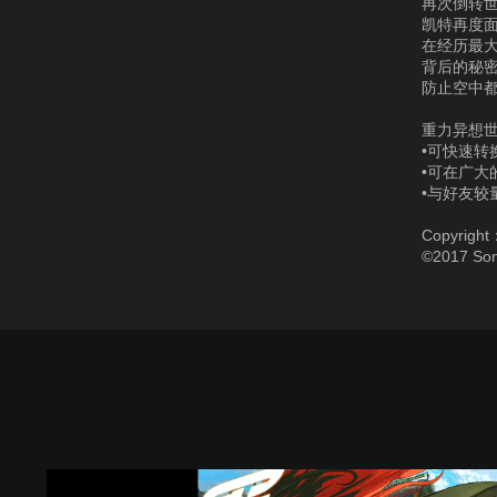
再次倒转
凯特再度
在经历最
背后的秘
防止空中
重力异想
•可快速转
•可在广大
•与好友
Copyright
©2017 Sony
G