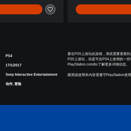
普
通
版
）
(
中
英
韩
要在PS5上游玩此游戏，系统需要更新
文
PS4
PS5上游玩，但是可在PS4上使用的一
版
PlayStation.com/bc了解更多详细信息。
17/1/2017
)
Sony Interactive Entertainment
購買或使用本內容需遵守PlayStation使
动作, 冒险