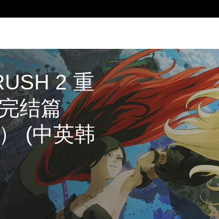
RUSH 2 重
完结篇
） (中英韩