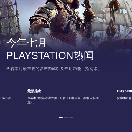
今年七月
PLAYSTATION热闻
查看本月最重要的发布内容以及专用功能、指南等。
最新推出
PlayStat
6》第八赛
查看本月的新游戏大作，包含《刺客信条：黑旗 记忆重
探索本月精
置》。