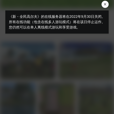
《新・全民高尔夫》的在线服务器将在2022年9月30日关闭。
图像
所有在线功能（包含在线多人游玩模式）将在该日停止运作。
您仍然可以在单人离线模式游玩和享受游戏。