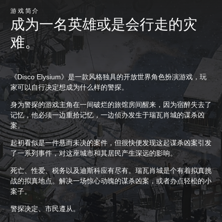
游戏简介
成为一名英雄或是会行走的灾
难。
《Disco Elysium》是一款风格独具的开放世界角色扮演游戏，玩
家可以自行决定想成为什么样的警探。
身为警探的游戏主角在一间破烂的旅馆房间醒来，因为宿醉失去了
记忆，他必须一边重拾记忆，一边侦办发生于瑞瓦肖城的谋杀凶
案。
起初看似是一件悬而未决的案件，但很快便发现这起谋杀凶案引发
了一系列事件，对这座城市和其居民产生深远的影响。
死亡、性爱、税务以及迪斯科应有尽有。瑞瓦肖城是个有着拟真挑
战的拟真地点。解决一场惊心动魄的谋杀凶案，或者办点轻松的小
案子。
警探决定、市民遵从。