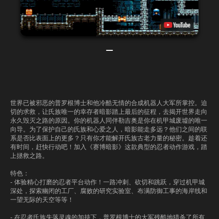
世界已被邪恶的普罗根博士和他冷酷无情的合成机器人大军所掌控。迫
切的求救，让氏族唯一的幸存者暗影踏上最后的征程，去揭开世界走向
永久毁灭之路的原因。你的机器人同伴勒吉奥是你在机甲城废墟的唯一
向导。为了保护自己的氏族和心爱之人，暗影能走多远？他们之间的联
系是否比表面上的更多？只有你才能解开氏族古老力量的秘密。趁着还
有时间，赶快行动吧！加入《赛博暗影》这款典型的忍者动作游戏，踏
上拯救之路。
特色：
- 体验精心打磨的忍者平台动作！一路冲刺、砍切和跳跃，穿过机甲城
深处，探索幽闭的工厂、腐败的研究实验室、布满防御工事的海岸线和
一望无际的天空等等！
- 在忍者氏族失落灵魂的加持下，普罗根博士的大军残酷地猎杀了所有