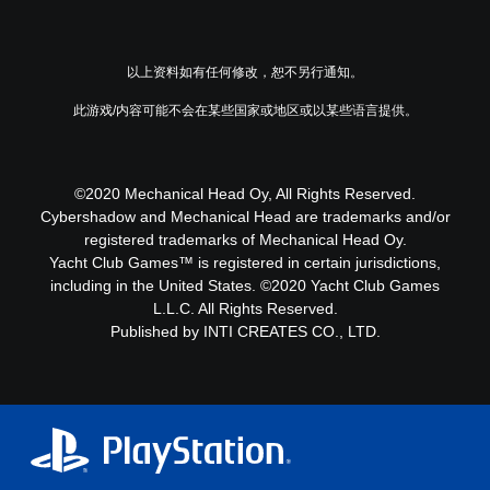
以上资料如有任何修改，恕不另行通知。
此游戏/内容可能不会在某些国家或地区或以某些语言提供。
©2020 Mechanical Head Oy, All Rights Reserved.
Cybershadow and Mechanical Head are trademarks and/or
registered trademarks of Mechanical Head Oy.
Yacht Club Games™ is registered in certain jurisdictions,
including in the United States. ©2020 Yacht Club Games
L.L.C. All Rights Reserved.
Published by INTI CREATES CO., LTD.