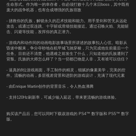
生命形式。作为唯一的幸存者，你必须打败十几个末日boss，其中既有
庞大的战争机器，也有合成增强的氏族宿敌
- 拯救你的氏族，解锁永久的忍术技能和能力。用手里剑和苦无从远处
攻击，或通过双连跳、十字斩或滑墙技能接近。通过召唤火焰、充能斩
击、闪避等技能，发挥你的真正潜力。
- 游戏内和动作间的动画电影故事场景所讲述的故事扣人心弦。暗影从
昏迷中醒来，争分夺秒地在机甲城飞驰穿梭，只为完成他生前最后一个
任务。目前还不清楚，他遇难之前发生了什么，只知道他的氏族遭到了
背叛。氏族的大师怎么样了？当一切都已物是人非，又有谁可以信任？
- 逼真的8位游戏画面，手工制作的精灵，细腻的像素美学，完美的控
件。流畅的动画，多层视差背景和进阶的游戏设计，充满了现代元素
- 由Enrique Martin创作的背景音乐，令人热血沸腾
- 支持120Hz刷新率，可减少输入延迟，带来更流畅的游戏体验。
购买该产品后，您可以同时下载该游戏的 PS4™ 数字版和 PS5™ 数字
版。