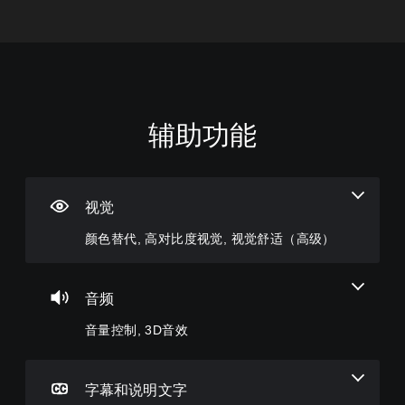
辅助功能
颜
音
无
控
游
色
量
需
制
戏
替
控
字
器
暂
代
制
幕
重
停
即
新
视觉
您
您
您
可
映
无
可
可
颜色替代, 高对比度视觉, 视觉舒适（高级）
游
射
需
以
以
依
调
玩
（
在
赖
低
游
高
您
于
单
戏
级
无
音频
理
个
游
）
需
解
音
玩
音量控制, 3D音效
字
您
颜
频
过
幕
可
色
音
程
即
以
游
量
或
可
完
玩
并
过
字幕和说明文字
游
全
游
将
场