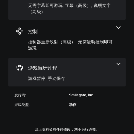
玩
自
戏
其
动
无需字幕即可游玩, 字幕（高级）, 说明文字
，
定
，
设
画
（高级）
因
义
或
置
中
为
游
者
为
随
此
戏
您
静
时
游
控
控制
可
音
暂
戏
制
以
。
停
不
。
控制器重新映射（高级）, 无需运动控制即可
变
游
包
游玩
更
戏
括
3
重
（
无
语
D
要
仅
音
需
音
的
限
对
运
游戏游玩过程
效
颜
离
话
动
色
线
您
。
游戏暂停, 手动保存
控
以
游
可
制
更
玩
以
易
字
即
）
开
发行商:
Smilegate, Inc.
于
。
幕
可
启
区
（
游
音
游戏类型:
动作
分
频
高
玩
手
它
输
级
动
您
们
出
）
无
保
。
，
需
存
游
以上资料如有任何修改，恕不另行通知。
以
使