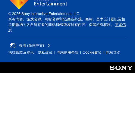
的
游
© 2026 Sony Interactive Entertainment LLC
戏
所有内容、游戏名称、商标名称和/或商业外观、商标、美术设计图以及相
游
关图像均为各自所有者的商标和/或版权所有内容。保留所有权利。
更多信
玩
息
过
程
和
香港 (简体中文)
过
场
法律条款及资讯
隐私政策
网站使用条款
Cookie政策
网站导览
动
画
中
，
无
需
摄
像
头
移
动
和
效
果
即