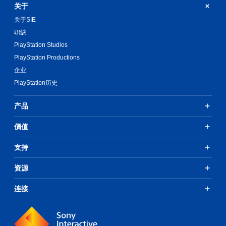
。
关于
易
声
于
音
关于SIE
识
和
职缺
别
音
。
效
PlayStation Studios
提
PlayStation Productions
供
视
企业
完
觉
整
PlayStation历史
舒
的
适
说
产品
（
明
高
文
價值
级
字
。
）
支持
在
可
资源
能
造
成
连接
视
觉
不
适