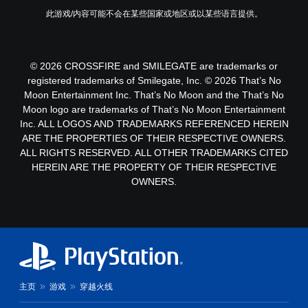
戏
便
您
高
用
内
此游戏/内容可能不会在某些国家或地区或以某些语言提供。
享
可
对
运
的
受
以
比
动
语
环
创
控
度
音
绕
建
制
视
对
© 2026 CROSSFIRE and SMILEGATE are trademarks or
音
手
即
话
觉
效
动
registered trademarks of Smilegate, Inc. © 2026 That’s No
可
提
。
保
角
Moon Entertainment Inc. That’s No Moon and the That’s No
游
供
存
色
Moon logo are trademarks of That’s No Moon Entertainment
玩
完
点
、
游
Inc. ALL LOGOS AND TRADEMARKS REFERENCED HEREIN
整
，
敌
戏
的
ARE THE PROPERTIES OF THEIR RESPECTIVE OWNERS.
以
人
。
字
ALL RIGHTS RESERVED. ALL OTHER TRADEMARKS CITED
便
、
幕
准
HEREIN ARE THE PROPERTY OF THEIR RESPECTIVE
道
。
确
具
OWNERS.
返
和
回
互
说
您
动
明
离
对
文
开
象
字
游
在
（
戏
环
高
的
境
主页
游戏
穿越火线
级
位
中
）
置
更