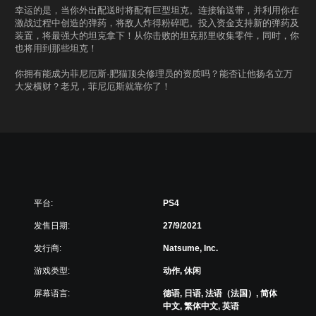
幸运的是，当你外出配送时将配有巨型坦克。连接输送带，并利用你在
激战过程中创造的弹药，将敌人炸得粉碎吧。投入资金支持新的弹药及
装置，将最强大的坦克拿下！从你击败的坦克那里收集零件，同时，你
也将用到那些坦克！
你拥有能成为菲尼厄斯·肥猫顶尖修理员的资质吗？能否让他扬名立万
大发横财？老兄，菲尼厄斯就靠你了！
平台:
PS4
发售日期:
27/9/2021
发行商:
Natsume, Inc.
游戏类型:
动作, 休闲
屏幕语言:
德语, 日语, 法语（法国）, 简体
中文, 繁体中文, 英语