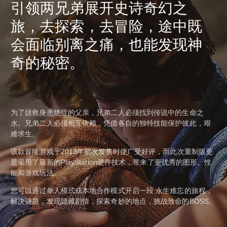
引领两兄弟展开史诗奇幻之
旅，去探索，去冒险，途中既
会面临别离之痛，也能发现神
奇的秘密。
为了拯救身患绝症的父亲，兄弟二人必须找到传说中的生命之
水。兄弟二人必须相互依赖，凭借各自的独特技能保护彼此，艰
难求生。
该款冒险游戏于2013年初次发售时便广受好评，而此次重制版更
是采用了最新的PlayStation硬件技术，带来了更优秀的图形、性
能和游戏玩法。
您可以通过单人模式或本地合作模式开启一段 永生难忘的旅程，
解决谜题，发现隐藏剧情，探索奇妙的地点，挑战致命的BOSS。