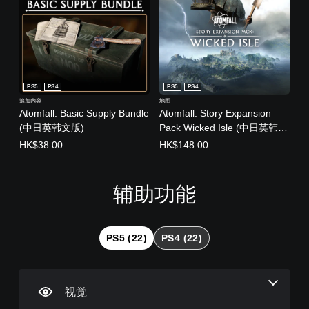
PS5
PS4
PS5
PS4
追加内容
地图
Atomfall: Basic Supply Bundle
Atomfall: Story Expansion
(中日英韩文版)
Pack Wicked Isle (中日英韩文
版)
HK$38.00
HK$148.00
辅助功能
大
音
字
控
可
号
量
幕
制
调
字
控
（
器
整
体
制
高
重
难
PS5 (22)
PS4 (22)
级
新
度
菜
您
）
映
（
单
可
射
高
和
以
游
平
调
（
级
戏
视觉
视
低
高
）
内