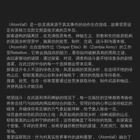
《Atomfall》是一款灵感来源于真实事件的动作生存游戏，故事背景设
定在英格兰北部文斯盖核灾难的五年后。
探索虚构的隔离区，在充满怪异角色、神秘主义、邪教和失控政府机构
的英国乡村背景中，施展你的拾荒、制作、交易、战斗和沟通本领。
《Atomfoll》出自曾制作过《Sniper Elite》和《Zombie Army》的工作
室Rebellion，它将会挑战你的能力，看你如何破解真相的黑暗之谜。
由玩家驱动的谜团：通过探索、对话、调查和战斗拨开错综复杂的剧情
迷雾。在此过程中你的每一个选择都会带来后果。
探索这片令人不适的绿色土地：风景如画的英国乡村，在连绵不绝的绿
色山丘、郁郁葱葱的山谷和乡村掩映下，潜伏的危险在等待着你。
搜索、拾荒、生存：你将需要通过拾荒来获取补给、制作武器和物品，
并拼死战斗才能活命
绝望战斗：在武器和弹药稀缺的情况下，每一次疯狂的交锋都将考验你
将射击技巧与凶残肉搏战相结合的能力。管理好你的心率以保持稳定的
瞄准，并确保你有足够的力气拿起板球棒，给予敌人致命一击。
绿意盎然却危机四伏的土地：风景如画的英国乡村，绿树成荫的山丘、
郁郁葱葱的山谷和宁静的村庄，这些都掩盖了等待你的危险。在探索这
个密集、不祥的世界时，你将穿越邪教控制的废墟、天然洞穴、核掩体
等地。
重塑温斯凯尔：作为对真实世界事件的虚构重塑，《Atomfall》融合了