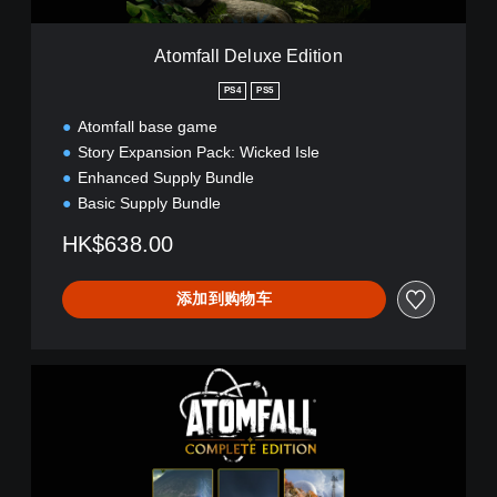
u
x
Atomfall Deluxe Edition
e
E
PS4
PS5
d
Atomfall base game
i
t
Story Expansion Pack: Wicked Isle
i
Enhanced Supply Bundle
o
Basic Supply Bundle
n
HK$638.00
添加到购物车
A
t
o
m
f
a