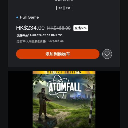
PS4
PS5
Full Game
HK$234.00
HK$468.00
立省50%
从原价HK$468.00折扣优惠
优惠截至12/8/2026 02:59 PM UTC
过去30天内的最低价格：HK$468.00
添加到购物车
A
t
o
m
f
a
l
l
D
e
l