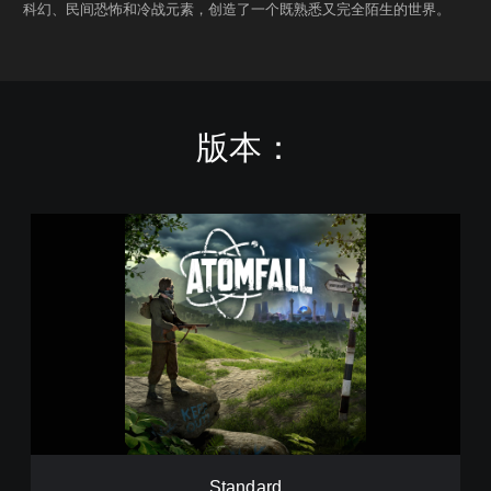
科幻、民间恐怖和冷战元素，创造了一个既熟悉又完全陌生的世界。
版本：
S
t
a
n
d
a
r
d
Standard