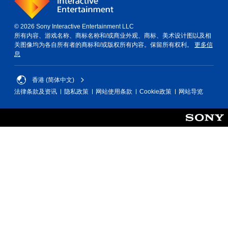
。
游
玩
无
过
© 2026 Sony Interactive Entertainment LLC
需
程
所有内容、游戏名称、商标名称和/或商业外观、商标、美术设计图以及相
教
按
关图像均为各自所有者的商标和/或版权所有内容。保留所有权利。
更多信
程
息
住
信
键
息
即
。
香港 (简体中文)
可
法律条款及资讯
隐私政策
网站使用条款
Cookie政策
网站导览
游
手
玩
动
您
保
无
存
需
按
您
住
可
键
以
即
创
可
建
游
手
玩
动
游
保
戏
存