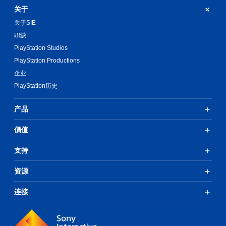
以
以
关于
随
反
时
关于SIE
转
查
职缺
游
看
戏
游
PlayStation Studios
中
戏
PlayStation Productions
使
控
用
企业
制
的
。
PlayStation历史
每
个
教
模
产品
拟
程
操
提
價值
作
示
杆
支持
您
的
可
水
以
资源
平
随
和
时
垂
连接
查
直
看
移
游
动
戏