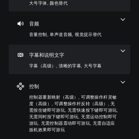
显
单
的
级
大号字体, 颜色替代
您
示
个
语
）
可
(
音
音
以
您
H
频
对
自
可
音频
U
音
话
定
以
D
量
提
义
完
音量控制, 单声道音频, 视觉提示替代
)
并
供
挑
全
文
将
完
战
自
字
其
整
等
定
以
设
的
字幕和说明文字
级
义
更
置
字
或
游
大
为
幕
字幕（高级）, 清晰的字幕, 大号字幕
单
戏
的
静
。
独
控
字
音
激
制
号
。
活
清
。
呈
控制
一
晰
现
单
系
，
的
控制器重新映射（高级）, 可调整操作杆灵敏
可
列
声
以
字
度（高级）, 可调整操作杆反转（高级）, 无
调
辅
道
便
幕
需按住键即可游玩, 无需快速按下键即可游玩,
整
助
音
更
功
无需同时按下键即可游玩, 无需运动控制即可
字
操
易
频
能
幕
游玩, 无需控制器震动即可游玩, 无需自适应
作
于
您
，
以
杆
扳机效果即可游玩
阅
可
帮
更
读
灵
以
助