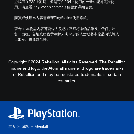
游戏可在PS5上游玩，但是可在PS4上使用的一些功能将无法使
视
现
平
可
内
用。请查看PlayStation.com/bc了解更多详细信息。
觉
，
和
以
或
信
以
垂
变
仅
購買或使用本內容需遵守PlayStation使用條款。
息
便
直
更
在
还
更
灵
重
进
警告： 本物品内容可能令人反感；不可将本物品派发、传阅、出
可
易
敏
要
行
售、出租、交给或出借予年龄未满18岁的人士或将本物品向该等人
通
于
度
的
特
士出示、播放或放映。
过
阅
。
颜
定
音
读
色
操
频
。
以
作
可
方
更
时
调
Copyright ©2024 Rebellion. All rights Reserved. The Rebellion
式
易
放
整
或
name and logo, the Atomfall name and logo are trademarks
于
慢
控
操
of Rebellion and may be registered trademarks in certain
区
游
制
作
分
戏
countries.
器
杆
它
。
震
们
反
动
。
转
控
呈
（
现
制
高
。
提
级
示
）
您
主页
游戏
Atomfall
您
可
可