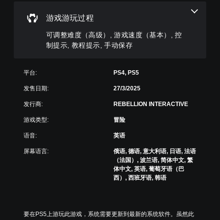
易
。
敏
将
您
于
度
每
游
游戏游玩过程
阅
（
个
颜
玩
读
喇
高
可调整难度（高级）, 游戏速度（基本）, 控
游
色
的
叭
级
戏
方
制提示, 教程提示, 手动保存
替
的
。
式
）
代
音
呈
您
您
频
现
平台:
PS4, PS5
可
游
无
输
。
以
戏
需
出
发售日期:
27/3/2025
调
依
速
设
整
大
赖
发行商:
REBELLION INTERACTIVE
置
度
游
于
号
为
（
戏
游戏类型:
冒险
理
相
字
基
中
解
同
幕
本
语音:
英语
使
颜
。
）
字
用
色
屏幕语言:
俄语, 德语, 意大利语, 日语, 法语
幕
的
游
您
（法国）, 波兰语, 简体中文, 繁
视
以
每
玩
可
体中文, 英语, 葡萄牙语（巴
更
觉
个
游
以
西）, 西班牙语, 韩语
大
操
提
戏
在
的
作
，
示
限
字
杆
或
定
替
号
的
者
时
代
要在PS5上游玩此游戏，系统需要更新到最新的系统软件。虽然此
呈
水
您
间