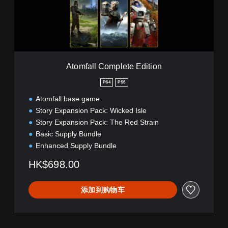
l
l
C
o
m
p
l
Atomfall Complete Edition
e
t
PS4
PS5
e
Atomfall base game
E
d
Story Expansion Pack: Wicked Isle
i
Story Expansion Pack: The Red Strain
t
Basic Supply Bundle
i
Enhanced Supply Bundle
o
n
HK$698.00
添加到购物车