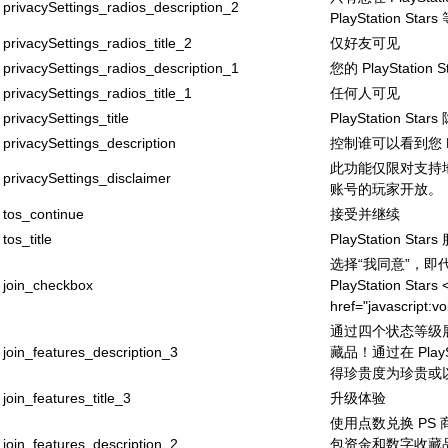
privacySettings_radios_description_2
PlayStation St
privacySettings_radios_title_2
仅好友可见
privacySettings_radios_description_1
您的 PlayStati
privacySettings_radios_title_1
任何人可见
privacySettings_title
PlayStation Sta
privacySettings_description
控制谁可以看到您 Pla
此功能仅限对支持地区拥有
privacySettings_disclaimer
账号的玩家开放。
tos_continue
接受并继续
tos_title
PlayStation Sta
选择“我同意”，
join_checkbox
PlayStation Stars 
href="javascri
通过四个状态等级
join_features_description_3
藏品！通过在 PlayS
得珍贵度为珍贵或
join_features_title_3
升级体验
使用点数兑换 PS
join_features_description_2
包资金和数字收藏品