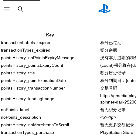
搜
索
Key
transactionLabels_expired
积分已过期
transactionTypes_expired
积分余额
pointsHistory_noPointsExpiryMessage
没有本月过期的积
pointsHistory_pointsExpiryCount
{count}积分将在{d
pointsHistory_title
积分历史记录
pointsHistory_pointExpirationDate
积分到期日：{date
pointsHistory_transactionNumber
交易号码
https://gmedia.pla
pointsHistory_loadingImage
spinner-dark?$200
noPoints_label
暂无积分记录
noPoints_description
<p></p>
pointsHistory_noMoreItemsToScroll
暂无更多交易记录
transactionTypes_purchase
PlayStation Store