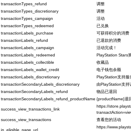
transactionTypes_refund
调整
transactionTypes_discretionary
调整
transactionTypes_campaign
活动
transactionTypes_redeemed
已兑换
transactionLabels_purchase
可获得积分的消费
transactionLabels_refund
已退款的消费
transactionLabels_campaign
活动完成！
transactionLabels_redeemed
PlayStation Star
transactionLabels_collectible
收藏品
transactionLabels_wallet_credit
电子钱包余额
transactionLabels_discretionary
PlayStation支持
transactionSecondaryLabels_discretionary
由PlayStation支
transactionSecondaryLabels_refund
物品已退回
transactionSecondaryLabels_refund_productName
{productName
https://store.plays
success_view_transactions_link
transactAction=vi
success_view_transactions
查看您的活动
https://www.playst
in_eligible_page_url