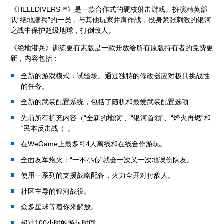
《HELLDIVERS™》是一款合作式的硬核射击游戏。扮演精英部
队“绝地潜兵”的一员，与其他玩家并肩作战，投身紧张刺激的银河
之战中保护超级地球，打倒敌人。
《绝地潜兵》训练更有素版是一款开放给所有原版持有者的免费更
新，内容包括：
全新的游戏模式：试验场。通过独特的修改器应对极具挑战性
的任务。
全新的武装配置系统，包括了随机和最爱武装配置选项
先前所有扩充内容（“全新的地狱”、“银河首领”、“烽火再燃”和
“民本反击战”）。
在WeGame上最多可4人离线和在线合作游玩。
全面友军炮火：“一不小心”就会一次又一次地误伤队友。
使用一系列的支援战略配备，火力全开对付敌人。
社区主导的银河战役。
众多星球等着你来解放。
超过100小时的游玩时间