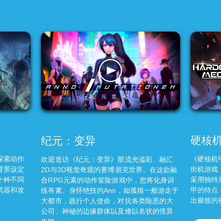
硬核
纪元：变异
探索动作
《硬核机
欢迎造访《纪元：变异》那流光溢彩、融汇
背景设定
街机游戏
2D与3D视觉奇观的赛博朋克世界。在这款融
十种不同
采用独特
合RPG元素的动作冒险游戏中，您将化身训
武器和攻
甲的特点
练有素、身怀绝技的Ann，如孤狼一般游走于
出极致的
大都市，践行个人使命，对抗各类险恶的大
公司、神秘的边缘群体以及难以名状的怪异