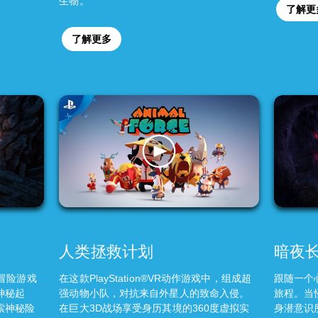
生物。
了解更
了解更多
人类拯救计划
暗夜
R冒险游戏
在这款PlayStation®VR动作游戏中，组成超
跟随一个
神秘起
强动物小队，对抗来自外星人的致命入侵。
旅程。当
索神秘险
在巨大3D战场享受身历其境的360度虚拟实
身潜意识