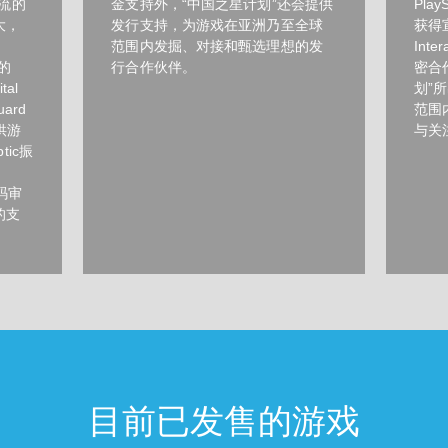
流的
金支持外，“中国之星计划”还会提供
Pla
大，
发行支持，为游戏在亚洲乃至全球
获得
范围内发掘、对接和甄选理想的发
Inte
的
行合作伙伴。
密合
al
划”
ard
范围
提供游
与关
ic振
代码审
的支
目前已发售的游戏