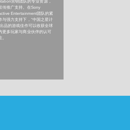
yStation营销团队的专业资源，
宣传推广支持。在Sony
ractive Entertainment团队的紧
作与强力支持下，“中国之星计
所出品的游戏佳作可以收获全球
内更多玩家与商业伙伴的认可
注。