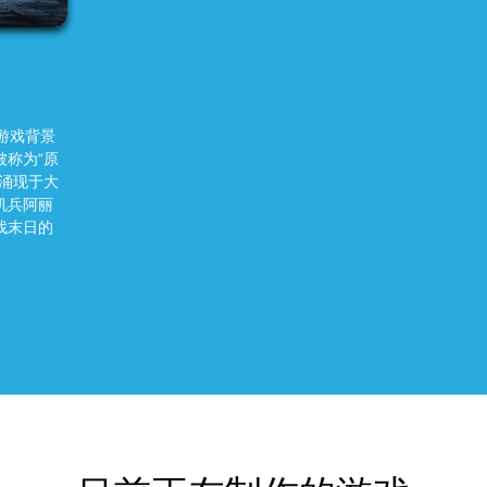
游戏背景
称为“原
涌现于大
机兵阿丽
找末日的