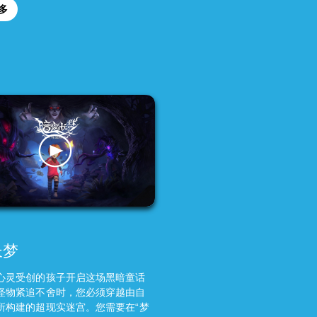
多
长梦
心灵受创的孩子开启这场黑暗童话
怪物紧追不舍时，您必须穿越由自
所构建的超现实迷宫。您需要在“梦