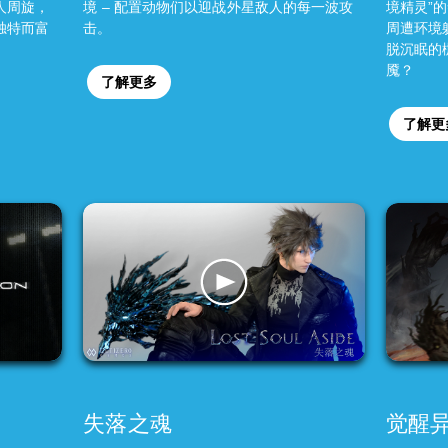
人周旋，
境 – 配置动物们以迎战外星敌人的每一波攻
境精灵”
独特而富
击。
周遭环境
脱沉眠的
魇？
了解更多
了解更
失落之魂
觉醒