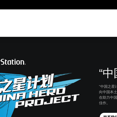
“
“中国之星计
向中国本
在助力中
佳作。