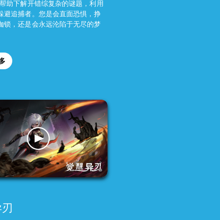
的帮助下解开错综复杂的谜题，利用
躲避追捕者。您是会直面恐惧，挣
枷锁，还是会永远沦陷于无尽的梦
多
异刃