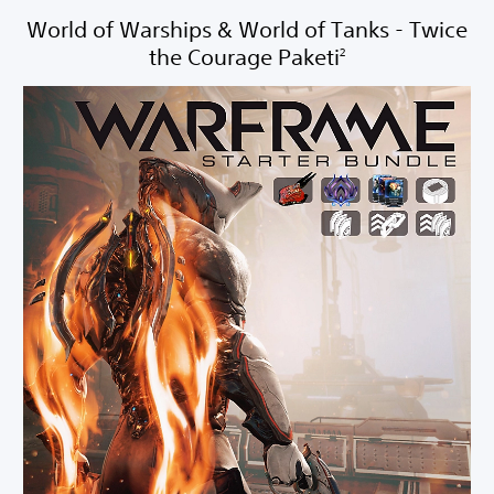
World of Warships & World of Tanks - Twice
the Courage Paketi
2