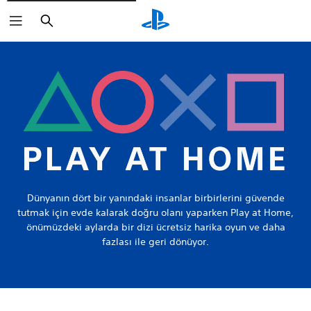
Arama
Dünyanın dört bir yanındaki insanlar birbirlerini güvende
tutmak için evde kalarak doğru olanı yaparken Play at Home,
önümüzdeki aylarda bir dizi ücretsiz harika oyun ve daha
fazlası ile geri dönüyor.