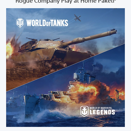
Rogue Company Play at Home Paketi