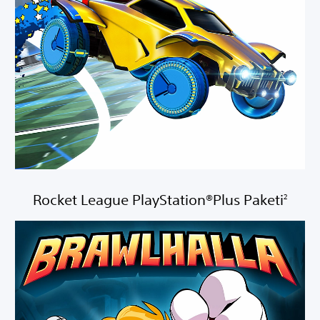
Rocket League PlayStation®Plus Paketi
2