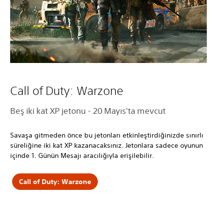
Call of Duty: Warzone
Beş iki kat XP jetonu - 20 Mayıs'ta mevcut
Savaşa gitmeden önce bu jetonları etkinleştirdiğinizde sınırlı
süreliğine iki kat XP kazanacaksınız. Jetonlara sadece oyunun
içinde 1. Günün
Mesajı aracılığıyla erişilebilir.
Call of Duty: Warzone