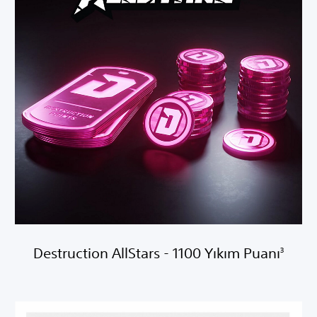
Destruction AllStars - 1100 Yıkım Puanı
3