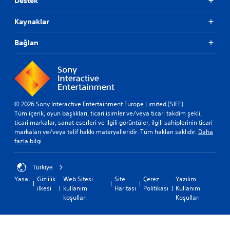
Destek
Kaynaklar
Bağlan
© 2026 Sony Interactive Entertainment Europe Limited (SIEE)
Tüm içerik, oyun başlıkları, ticari isimler ve/veya ticari takdim şekli,
ticari markalar, sanat eserleri ve ilgili görüntüler, ilgili sahiplerinin ticari
markaları ve/veya telif hakkı materyalleridir. Tüm hakları saklıdır.
Daha
fazla bilgi
Türkiye
Yasal
Gizlilik
Web Sitesi
Site
Çerez
Yazılım
ilkesi
kullanım
Haritası
Politikası
Kullanım
koşulları
Koşulları