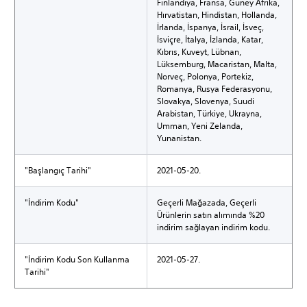
Finlandiya, Fransa, Güney Afrika,
Hırvatistan, Hindistan, Hollanda,
İrlanda, İspanya, İsrail, İsveç,
İsviçre, İtalya, İzlanda, Katar,
Kıbrıs, Kuveyt, Lübnan,
Lüksemburg, Macaristan, Malta,
Norveç, Polonya, Portekiz,
Romanya, Rusya Federasyonu,
Slovakya, Slovenya, Suudi
Arabistan, Türkiye, Ukrayna,
Umman, Yeni Zelanda,
Yunanistan.
"Başlangıç Tarihi"
2021-05-20.
"İndirim Kodu"
Geçerli Mağazada, Geçerli
Ürünlerin satın alımında %20
indirim sağlayan indirim kodu.
"İndirim Kodu Son Kullanma
2021-05-27.
Tarihi"