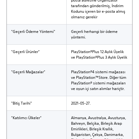
posta adresine Organizatör
tarafından gönderilmiş, İndirim
Kodunu içeren bir e-posta almış
olmanız gerekir
"Geçerli Ödeme Yöntemi"
Geçerli herhangi bir ödeme
yöntemi.
"Geçerli Ürünler"
PlayStation®Plus 12 Aylık Üyelik
ve PlayStation®Plus 3 Aylık Üyelik
"Geçerli Mağazalar"
PlayStation®4 sistemi mağazası
ve PlayStation™Store. Diğer tüm
PlayStation® sistemi mağazaları
ve oyun içi satın alımlar hariçtir.
"Bitiş Tarihi"
2021-05-27.
"Katılımcı Ülkeler"
Almanya, Avustralya, Avusturya,
Bahreyn, Belçika, Birleşik Arap
Emirlikleri, Birleşik Krallık,
Bulgaristan, Çekya, Danimarka,