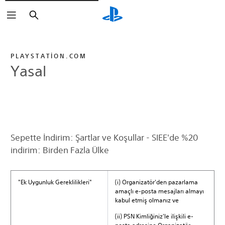
Arama
PLAYSTATION.COM
Yasal
Sepette İndirim: Şartlar ve Koşullar - SIEE'de %20
indirim: Birden Fazla Ülke
"Ek Uygunluk Gereklilikleri"
(i) Organizatör'den pazarlama
amaçlı e-posta mesajları almayı
kabul etmiş olmanız ve
(ii) PSN Kimliğiniz'le ilişkili e-