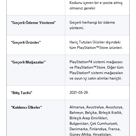
Kodunu içeren bir e-posta almış
olmanız gerekir
Geçerli herhangi bir ödeme
"Geçerli Ödeme Yöntemi"
yöntemi.
Hariç Tutulan Ürünler dışındaki
"Geçerli Ürünler"
tüm PlayStation™Store ürünleri.
PlayStation®4 sistemi mağazası
"Geçerli Mağazalar"
ve PlayStation™Store. Diğer tüm
PlayStation® sistemi mağazaları
ve oyun içi satın alımlar hariçtir.
2021-03-29.
"Bitiş Tarihi"
Almanya, Avustralya, Avusturya,
"Katılımcı Ülkeler"
Bahreyn, Belçika, Birleşik Krallık,
Birleşik Arap Emirlikleri,
Bulgaristan, Çek Cumhuriyeti,
Danimarka, Finlandiya, Fransa,
Güney Afrika, Hırvatistan,