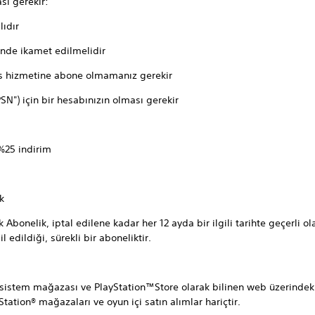
sı gerekir:
ıdır
de ikamet edilmelidir
izmetine abone olmamanız gerekir
için bir hesabınızın olması gerekir
 %25 indirim
k
lik, iptal edilene kadar her 12 ayda bir ilgili tarihte geçerli olan
l edildiği, sürekli bir aboneliktir.
 sistem mağazası ve PlayStation™Store olarak bilinen web üzerindek
tation® mağazaları ve oyun içi satın alımlar hariçtir.