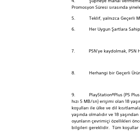
4. Şüpheye mahal vermemek amacı
Promosyon Süresi sırasında yinelen
5. Teklif, yalnızca Geçerli Mağ
6. Her Uygun Şartlara Sahip Kişi
7. PSN'ye kaydolmak, PSN Hizmet
8. Herhangi bir Geçerli Ürün'ün i
9. PlayStation®Plus (PS Plus) ab
hızı 5 MB/sn) erişimi olan 18 yaş
koşulları ile ülke ve dil kısıtlama
yaşında olmalıdır ve 18 yaşından 
oyunların çevrimiçi özellikleri 
bilgileri gereklidir. Tüm koşulla