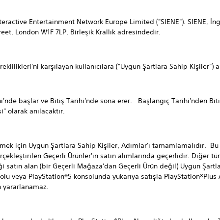
eractive Entertainment Network Europe Limited ("SIENE"). SIENE, İng
et, London W1F 7LP, Birleşik Krallık adresindedir.
likleri'ni karşılayan kullanıcılara ("Uygun Şartlara Sahip Kişiler") aç
e başlar ve Bitiş Tarihi'nde sona erer. Başlangıç Tarihi'nden Bitiş T
" olarak anılacaktır.
 için Uygun Şartlara Sahip Kişiler, Adımlar'ı tamamlamalıdır. Bu 
ekleştirilen Geçerli Ürünler'in satın alımlarında geçerlidir. Diğer tü
ği satın alan (bir Geçerli Mağaza'dan Geçerli Ürün değil) Uygun Şartlar
olu veya PlayStation®5 konsolunda yukarıya satışla PlayStation®Plus 
en yararlanamaz.