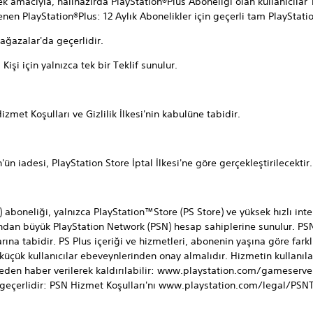
yla, halihazırda PlayStation®Plus Aboneliği olan kullanıcılar Te
en PlayStation®Plus: 12 Aylık Abonelikler için geçerli tam PlayStation
azalar'da geçerlidir.
 için yalnızca tek bir Teklif sunulur.
 Koşulları ve Gizlilik İlkesi'nin kabulüne tabidir.
adesi, PlayStation Store İptal İlkesi'ne göre gerçekleştirilecektir.
oneliği, yalnızca PlayStation™Store (PS Store) ve yüksek hızlı int
ından büyük PlayStation Network (PSN) hesap sahiplerine sunulur. PSN
larına tabidir. PS Plus içeriği ve hizmetleri, abonenin yaşına göre farklı
küçük kullanıcılar ebeveynlerinden onay almalıdır. Hizmetin kullanılab
önceden haber verilerek kaldırılabilir: www.playstation.com/gameser
r geçerlidir: PSN Hizmet Koşulları'nı www.playstation.com/legal/PSNT